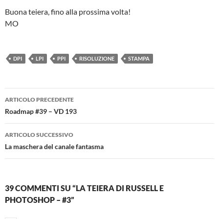
Buona teiera, fino alla prossima volta!
MO
DPI
LPI
PPI
RISOLUZIONE
STAMPA
Navigazione
ARTICOLO PRECEDENTE
articolo
Roadmap #39 – VD 193
ARTICOLO SUCCESSIVO
La maschera del canale fantasma
39 COMMENTI SU “LA TEIERA DI RUSSELL E
PHOTOSHOP – #3”