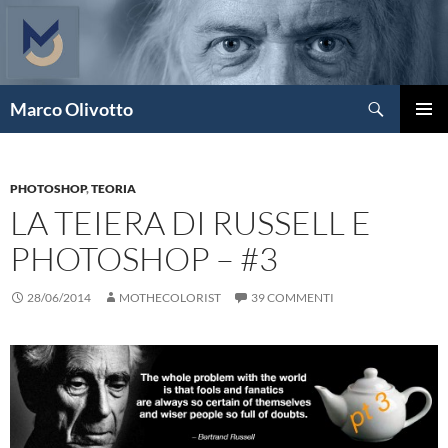
Vai
al
contenuto
Cerca
Marco Olivotto
MENU
PRINCI
PHOTOSHOP
,
TEORIA
LA TEIERA DI RUSSELL E
PHOTOSHOP – #3
28/06/2014
MOTHECOLORIST
39 COMMENTI