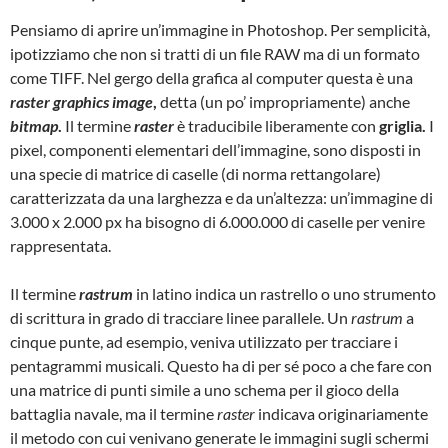
Pensiamo di aprire un’immagine in Photoshop. Per semplicità,
ipotizziamo che non si tratti di un file RAW ma di un formato
come TIFF. Nel gergo della grafica al computer questa è una
raster graphics image
,
detta (un po’ impropriamente) anche
bitmap
.
Il termine
raster
è traducibile liberamente con
griglia.
I
pixel, componenti elementari dell’immagine, sono disposti in
una specie di matrice di caselle (di norma rettangolare)
caratterizzata da una larghezza e da un’altezza: un’immagine di
3.000 x 2.000 px ha bisogno di 6.000.000 di caselle per venire
rappresentata.
Il termine
rastrum
in latino indica un rastrello o uno strumento
di scrittura in grado di tracciare linee parallele. Un
rastrum
a
cinque punte, ad esempio, veniva utilizzato per tracciare i
pentagrammi musicali
.
Questo ha di per sé poco a che fare con
una matrice di punti simile a uno schema per il gioco della
battaglia navale, ma il termine
raster
indicava originariamente
il metodo con cui venivano generate le immagini sugli schermi