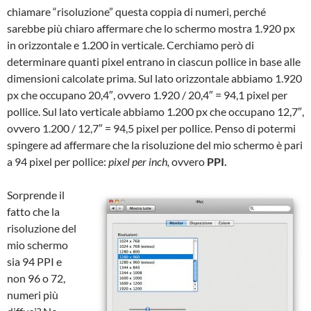
chiamare “risoluzione” questa coppia di numeri, perché
sarebbe più chiaro affermare che lo schermo mostra 1.920 px
in orizzontale e 1.200 in verticale. Cerchiamo però di
determinare quanti pixel entrano in ciascun pollice in base alle
dimensioni calcolate prima. Sul lato orizzontale abbiamo 1.920
px che occupano 20,4″, ovvero 1.920 / 20,4″ = 94,1 pixel per
pollice. Sul lato verticale abbiamo 1.200 px che occupano 12,7″,
ovvero 1.200 / 12,7″ = 94,5 pixel per pollice. Penso di potermi
spingere ad affermare che la risoluzione del mio schermo è pari
a 94 pixel per pollice:
pixel per inch,
ovvero
PPI.
Sorprende il
fatto che la
risoluzione del
mio schermo
sia 94 PPI e
non 96 o 72,
numeri più