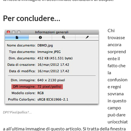
Per concludere…
Chi
trovasse
ancora
sorprend
ente il
fatto che
la
confusion
e regni
sovrana
in questo
campo
DPI? Pixel/pollice? …
può dare
un’occhiat
a all’ultima immagine di questo articolo. Si tratta della finestra