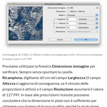
Un’immagine di 3.000 x 2.000 px risulta in un output pari a 60 x 40 cm se la risoluzione
di output è pari a 127 PPI.
Possiamo utilizzare la finestra
Dimensione immagine
per
verificare. Sempre senza spuntare la casella
Ricampiona,
digitiamo 60 cm nel campo
Larghezza
(il campo
Altezza
si aggiorna di conseguenza, se il vincolo delle
proporzioni è attivo) e il campo
Risoluzione
assumerà il valore
di 127 PPI. In base alle prescrizioni ricevute possiamo
concludere che la dimensione in pixel non è sufficiente per
ottenere una stampa di buona qualità, perché la risoluzione