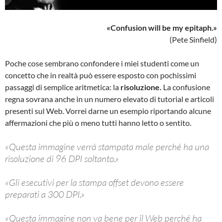
«Confusion will be my epitaph.»
(Pete Sinfield)
Poche cose sembrano confondere i miei studenti come un
concetto che in realtà può essere esposto con pochissimi
passaggi di semplice aritmetica: la
risoluzione.
La confusione
regna sovrana anche in un numero elevato di tutorial e articoli
presenti sul Web. Vorrei darne un esempio riportando alcune
affermazioni che più o meno tutti hanno letto o sentito.
«Questa immagine verrà stampata male perché ha una
risoluzione di 96 DPI soltanto.»
«Gli esecutivi per la stampa offset devono essere
preparati a 300 DPI.»
«Questa immagine non va bene per il Web perché ha