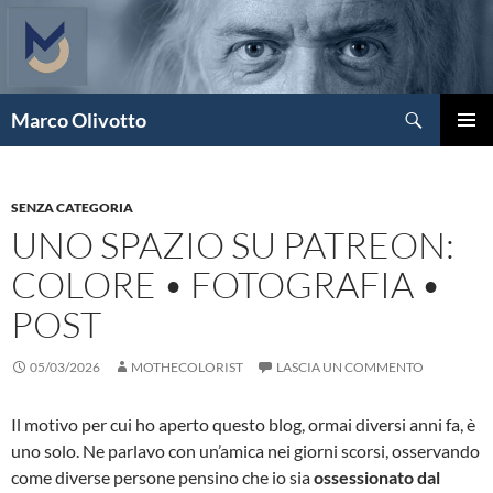
Vai
al
contenuto
Cerca
Marco Olivotto
MENU
PRINCI
SENZA CATEGORIA
UNO SPAZIO SU PATREON:
COLORE • FOTOGRAFIA •
POST
05/03/2026
MOTHECOLORIST
LASCIA UN COMMENTO
Il motivo per cui ho aperto questo blog, ormai diversi anni fa, è
uno solo. Ne parlavo con un’amica nei giorni scorsi, osservando
come diverse persone pensino che io sia
ossessionato dal