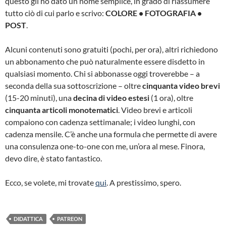
questo gli ho dato un nome semplice, in grado di riassumere
tutto ciò di cui parlo e scrivo:
COLORE • FOTOGRAFIA •
POST
.
Alcuni contenuti sono gratuiti (pochi, per ora), altri richiedono
un abbonamento che può naturalmente essere disdetto in
qualsiasi momento. Chi si abbonasse oggi troverebbe – a
seconda della sua sottoscrizione – oltre
cinquanta video brevi
(15-20 minuti), una
decina di video estesi
(1 ora), oltre
cinquanta articoli monotematici
. Video brevi e articoli
compaiono con cadenza settimanale; i video lunghi, con
cadenza mensile. C’è anche una formula che permette di avere
una consulenza one-to-one con me, un’ora al mese. Finora,
devo dire, è stato fantastico.
Ecco, se volete, mi trovate
qui
. A prestissimo, spero.
DIDATTICA
PATREON