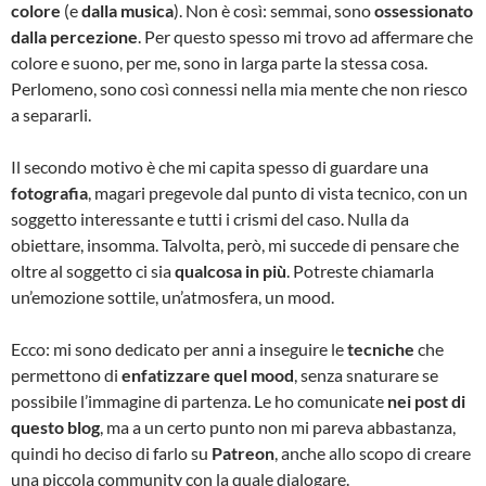
colore
(e
dalla musica
). Non è così: semmai, sono
ossessionato
dalla percezione
. Per questo spesso mi trovo ad affermare che
colore e suono, per me, sono in larga parte la stessa cosa.
Perlomeno, sono così connessi nella mia mente che non riesco
a separarli.
Il secondo motivo è che mi capita spesso di guardare una
fotografia
, magari pregevole dal punto di vista tecnico, con un
soggetto interessante e tutti i crismi del caso. Nulla da
obiettare, insomma. Talvolta, però, mi succede di pensare che
oltre al soggetto ci sia
qualcosa in più
. Potreste chiamarla
un’emozione sottile, un’atmosfera, un mood.
Ecco: mi sono dedicato per anni a inseguire le
tecniche
che
permettono di
enfatizzare quel mood
, senza snaturare se
possibile l’immagine di partenza. Le ho comunicate
nei post di
questo blog
, ma a un certo punto non mi pareva abbastanza,
quindi ho deciso di farlo su
Patreon
, anche allo scopo di creare
una piccola community con la quale dialogare.