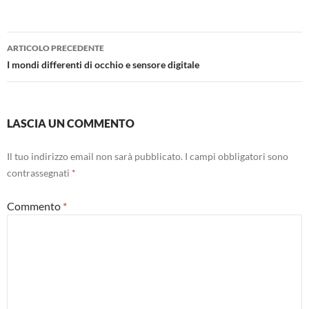
Navigazione
ARTICOLO PRECEDENTE
articolo
I mondi differenti di occhio e sensore digitale
LASCIA UN COMMENTO
Il tuo indirizzo email non sarà pubblicato.
I campi obbligatori sono
contrassegnati
*
Commento
*