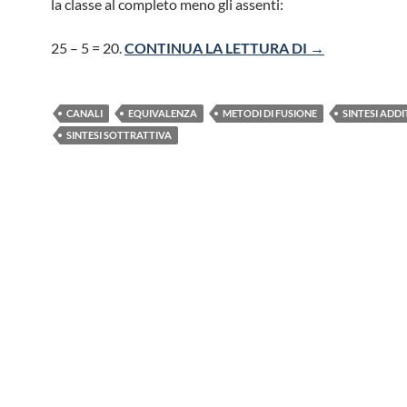
la classe al completo meno gli assenti:
CHI C’È C’È, C
25 – 5 = 20.
CONTINUA LA LETTURA DI
→
CANALI
EQUIVALENZA
METODI DI FUSIONE
SINTESI ADDI
SINTESI SOTTRATTIVA