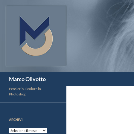
Vai
al
contenuto
Cerca
Marco Olivotto
Pensieri sul colore in
Photoshop
ARCHIVI
Archivi