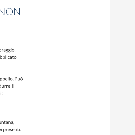
È NON
oraggio,
ubblicato
appello. Può
durre il
i:
ontana,
ei presenti: