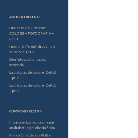
ARTICOLI RECENTI
Uno spazio su Patreon:
COLORE • FOTOGRAFIA •
POST
I mondi differenti di occhio e
sensore digitale
Due fotografi, una sola
memoria
La distanza del colore (DeltaE)
– pt. 2
La distanza del colore (DeltaE)
– pt. 1
COMMENTI RECENTI
Franco
su
La risoluzione per
analfabeti: e poi che sia finita
Marco Olivotto
su
sRGB o