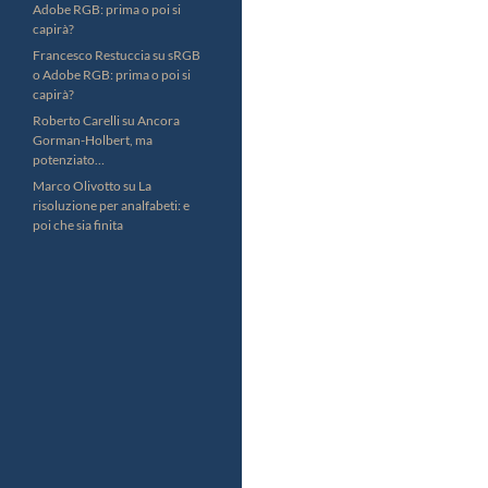
Adobe RGB: prima o poi si
capirà?
Francesco Restuccia
su
sRGB
o Adobe RGB: prima o poi si
capirà?
Roberto Carelli
su
Ancora
Gorman-Holbert, ma
potenziato…
Marco Olivotto
su
La
risoluzione per analfabeti: e
poi che sia finita