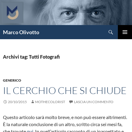
Vai
al
contenuto
Cerca
Marco Olivotto
MENU
PRINCI
Archivi tag: Tutti Fotografi
GENERICO
IL CERCHIO CHE SI CHIUDE
20/10/2015
MOTHECOLORIST
LASCIA UN COMMENTO
Questo articolo sarà molto breve, e non può essere altrimenti.
È la naturale conclusione di un altro, scritto circa sei mesi fa,
che trovate
qui
. In quell’articolo racconto di un inaspettato e