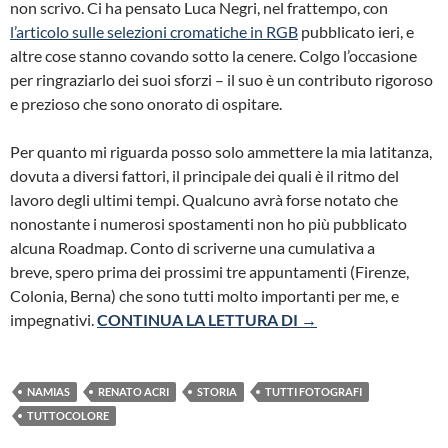
non scrivo. Ci ha pensato Luca Negri, nel frattempo, con
l’articolo sulle selezioni cromatiche in RGB
pubblicato ieri, e
altre cose stanno covando sotto la cenere. Colgo l’occasione
per ringraziarlo dei suoi sforzi – il suo è un contributo rigoroso
e prezioso che sono onorato di ospitare.
Per quanto mi riguarda posso solo ammettere la mia latitanza,
dovuta a diversi fattori, il principale dei quali è il ritmo del
lavoro degli ultimi tempi. Qualcuno avrà forse notato che
nonostante i numerosi spostamenti non ho più pubblicato
alcuna Roadmap. Conto di scriverne una cumulativa a
breve, spero prima dei prossimi tre appuntamenti (Firenze,
Colonia, Berna) che sono tutti molto importanti per me, e
UNO SPECCHIO L
impegnativi.
CONTINUA LA LETTURA DI
→
NAMIAS
RENATO ACRI
STORIA
TUTTI FOTOGRAFI
TUTTOCOLORE