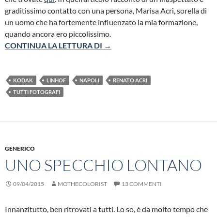
graditissimo contatto con una persona, Marisa Acri, sorella di
un uomo che ha fortemente influenzato la mia formazione,
quando ancora ero piccolissimo.
IL CERCHIO CHE SI CHIUDE
CONTINUA LA LETTURA DI
→
KODAK
LINHOF
NAPOLI
RENATO ACRI
TUTTI FOTOGRAFI
GENERICO
UNO SPECCHIO LONTANO
09/04/2015
MOTHECOLORIST
13 COMMENTI
Innanzitutto, ben ritrovati a tutti. Lo so, è da molto tempo che