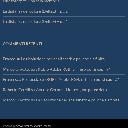
Due fotografi, una sola memoria
La distanza del colore (DeltaE) – pt. 2
La distanza del colore (DeltaE) – pt. 1
COMMENTI RECENTI
Franco
su
La risoluzione per analfabeti: e poi che sia finita
Marco Olivotto
su
sRGB o Adobe RGB: prima o poi si capirà?
Francesco Restuccia
su
sRGB o Adobe RGB: prima o poi si capirà?
Roberto Carelli
su
Ancora Gorman-Holbert, ma potenziato…
Marco Olivotto
su
La risoluzione per analfabeti: e poi che sia finita
Proudly powered by WordPress