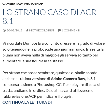
CAMERA RAW
,
PHOTOSHOP
LO STRANO CASO DI ACR
8.1
30/08/2013
MOTHECOLORIST
6 COMMENTI
Vi ricordate Dumbo? Era convinto di essere in grado di volare
solo tenendo nella proboscide una
piuma magica.
In realtà la
piuma non aveva nulla di magico e gli serviva soltanto per
aumentare la sua fiducia in se stesso.
Per strano che possa sembrare, qualcosa di simile accade
anche nell’ultima versione di
Adobe Camera Raw,
la 8.1
comparsa assieme a Photoshop CC. Per spiegare di cosa si
tratta, andiamo in ordine. Da qui in avanti utilizzeremo
l’abbreviazione ACR per indicare il plug-in.
LO STRANO CASO DI ACR 8.1
CONTINUA LA LETTURA DI
→