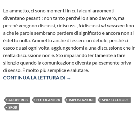
Lo ammetto, ci sono momenti in cui alcuni argomenti
diventano pesanti: non tanto perché lo siano davvero, ma
perché vengono discussi, ridiscussi,
tri
discussi
ad nauseam
fino
a che le parole sembrano perdere di significato e ancora non si
è detto nulla. Ammetto anche di essere un debole, perché ci
casco quasi ogni volta, aggiungendomi a una discussione che in
realtà discussione non è. Sto imparando lentamente a fare
silenzio quando la comunicazione diventa palesemente priva
di senso. È molto più semplice e salutare.
SRGB O ADOBE RGB: PRIMA O P
CONTINUA LA LETTURA DI
→
ADOBE RGB
FOTOCAMERA
IMPOSTAZIONI
SPAZIO COLORE
SRGB