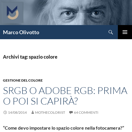
Vai
al
contenuto
Cerca
Marco Olivotto
MENU
PRINCI
Archivi tag: spazio colore
GESTIONE DEL COLORE
SRGB O ADOBE RGB: PRIMA
O POI SI CAPIRÀ?
14/08/2014
MOTHECOLORIST
64 COMMENTI
“Come devo impostare lo spazio colore nella fotocamera?”