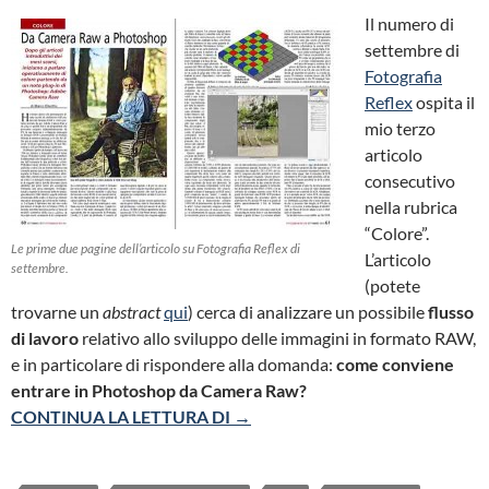
Il numero di
settembre di
Fotografia
Reflex
ospita il
mio terzo
articolo
consecutivo
nella rubrica
“Colore”.
Le prime due pagine dell’articolo su Fotografia Reflex di
L’articolo
settembre.
(potete
trovarne un
abstract
qui
) cerca di analizzare un possibile
flusso
di lavoro
relativo allo sviluppo delle immagini in formato RAW,
e in particolare di rispondere alla domanda:
come conviene
entrare in Photoshop da Camera Raw?
DA CAMERA RAW A PHOTOSHOP
CONTINUA LA LETTURA DI
→