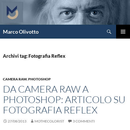
Vai
al
contenuto
Cerca
Marco Olivotto
MENU
PRINCI
Archivi tag: Fotografia Reflex
CAMERA RAW
,
PHOTOSHOP
DA CAMERA RAW A
PHOTOSHOP: ARTICOLO SU
FOTOGRAFIA REFLEX
27/08/2013
MOTHECOLORIST
3 COMMENTI