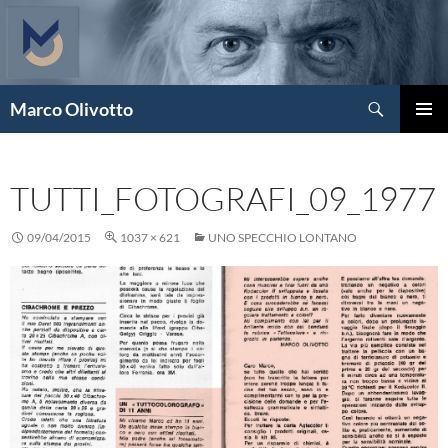
Vai
al
contenuto
Cerca
Marco Olivotto
MENU
PRINCI
TUTTI_FOTOGRAFI_09_1977
09/04/2015
1037 × 621
UNO SPECCHIO LONTANO