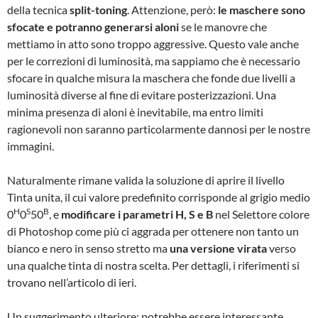
della tecnica
split-toning
. Attenzione, però:
le maschere sono
sfocate e potranno generarsi aloni
se le manovre che
mettiamo in atto sono troppo aggressive. Questo vale anche
per le correzioni di luminosità, ma sappiamo che è necessario
sfocare in qualche misura la maschera che fonde due livelli a
luminosità diverse al fine di evitare posterizzazioni. Una
minima presenza di aloni è inevitabile, ma entro limiti
ragionevoli non saranno particolarmente dannosi per le nostre
immagini.
Naturalmente rimane valida la soluzione di aprire il livello
Tinta unita, il cui valore predefinito corrisponde al grigio medio
H
S
B
0
0
50
, e
modificare i parametri H, S e B
nel Selettore colore
di Photoshop come più ci aggrada per ottenere non tanto un
bianco e nero in senso stretto ma
una versione virata
verso
una qualche tinta di nostra scelta. Per dettagli, i riferimenti si
trovano nell’articolo di ieri.
Un suggerimento ulteriore: potrebbe essere interessante