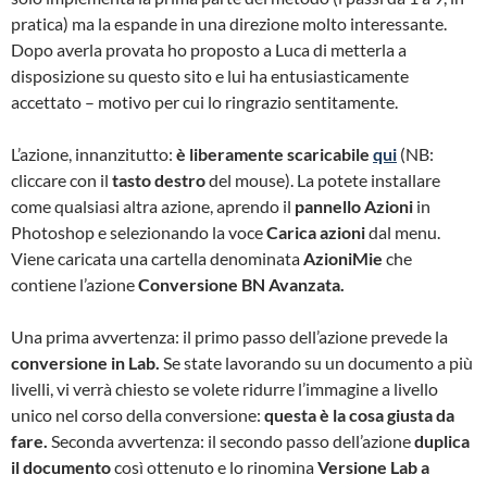
pratica) ma la espande in una direzione molto interessante.
Dopo averla provata ho proposto a Luca di metterla a
disposizione su questo sito e lui ha entusiasticamente
accettato – motivo per cui lo ringrazio sentitamente.
L’azione, innanzitutto:
è liberamente scaricabile
qui
(NB:
cliccare con il
tasto destro
del mouse). La potete installare
come qualsiasi altra azione, aprendo il
pannello Azioni
in
Photoshop e selezionando la voce
Carica azioni
dal menu.
Viene caricata una cartella denominata
AzioniMie
che
contiene l’azione
Conversione BN Avanzata.
Una prima avvertenza: il primo passo dell’azione prevede la
conversione in Lab.
Se state lavorando su un documento a più
livelli, vi verrà chiesto se volete ridurre l’immagine a livello
unico nel corso della conversione:
questa è la cosa giusta da
fare.
Seconda avvertenza: il secondo passo dell’azione
duplica
il documento
così ottenuto e lo rinomina
Versione Lab a