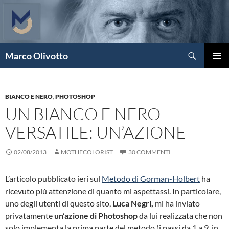
Vai
al
contenuto
Cerca
Marco Olivotto
MENU
PRINCI
BIANCO E NERO
,
PHOTOSHOP
UN BIANCO E NERO
VERSATILE: UN’AZIONE
02/08/2013
MOTHECOLORIST
30 COMMENTI
L’articolo pubblicato ieri sul
Metodo di Gorman-Holbert
ha
ricevuto più attenzione di quanto mi aspettassi. In particolare,
uno degli utenti di questo sito,
Luca Negri,
mi ha inviato
privatamente
un’azione di Photoshop
da lui realizzata che non
solo implementa la prima parte del metodo (i passi da 1 a 9, in