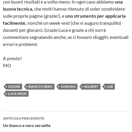
con buoni risultati e a volte meno. In ogni caso abbiamo
una
buona tecnica,
che molti hanno ritenuto di voler condividere
sulle proprie pagine (grazie!), e
uno strumento per applicarla
facilmente,
nonché un week-end (che vi auguro tranquillo)
davanti per giocarci. Grazie Luca e grazie a chi vorrà
commentare segnalando anche, se ci fossero sfuggiti, eventuali
errori e problemi.
A presto!
MO
AZIONE
BIANCO E NERO
GORMAN
HOLBERT
LAB
LUCA NEGRI
Navigazione
ARTICOLO PRECEDENTE
articolo
Un bianco e nero versatile