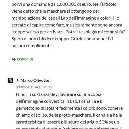
porvi una domanda da 1.000.000 di euro. Nell’articolo
viene detto che le maschere si ottengono per
manipolazione dei canali Lab dell’immagine a colori. Ho
cercato di capire come fare, ma sicuramente sono ancora
troppo scarso per arrivarci. Potreste spiegarmi come si fa?
Spero di non chiedere troppo. Grazie comunque! Ed
ancora complimenti
RISPONDI
Marco Olivotto
03/02/2015 ALLE 23:55
Nino, in sostanza devi lavorare su una copia
dell’immagine convertita in Lab. I canali a e b
permettono di isolare facilmente i colori: sono, come le
chiamo di solito, delle proto-maschere. Il canale a ha la
caratteristica di essere più scuro del grigio 50% se un
colore tende al verde, più chiaro se tende al magenta. Il