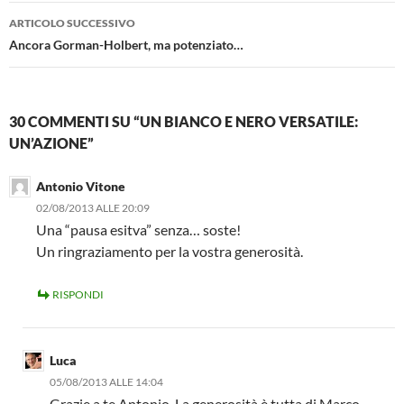
ARTICOLO SUCCESSIVO
Ancora Gorman-Holbert, ma potenziato…
30 COMMENTI SU “UN BIANCO E NERO VERSATILE:
UN’AZIONE”
Antonio Vitone
02/08/2013 ALLE 20:09
Una “pausa esitva” senza… soste!
Un ringraziamento per la vostra generosità.
RISPONDI
Luca
05/08/2013 ALLE 14:04
Grazie a te Antonio. La generosità è tutta di Marco,