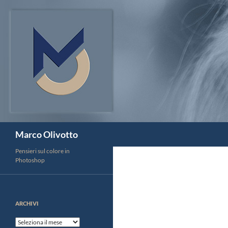
Vai
al
contenuto
Cerca
Marco Olivotto
Pensieri sul colore in
Photoshop
ARCHIVI
Archivi