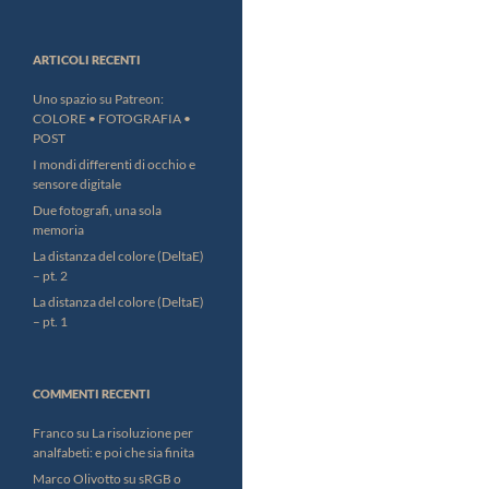
ARTICOLI RECENTI
Uno spazio su Patreon:
COLORE • FOTOGRAFIA •
POST
I mondi differenti di occhio e
sensore digitale
Due fotografi, una sola
memoria
La distanza del colore (DeltaE)
– pt. 2
La distanza del colore (DeltaE)
– pt. 1
COMMENTI RECENTI
Franco
su
La risoluzione per
analfabeti: e poi che sia finita
Marco Olivotto
su
sRGB o