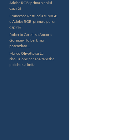
Adobe RGB: prima o poi si
capirà?
Francesco Restuccia
su
sRGB
o Adobe RGB: prima o poi si
capirà?
Roberto Carelli
su
Ancora
Gorman-Holbert, ma
potenziato…
Marco Olivotto
su
La
risoluzione per analfabeti: e
poi che sia finita