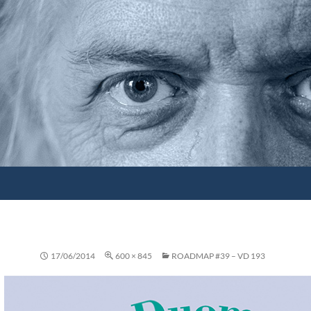
17/06/2014
600 × 845
ROADMAP #39 – VD 193