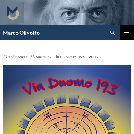
Vai
al
contenuto
Cerca
Marco Olivotto
MENU
PRINCI
17/06/2014
600 × 847
ROADMAP #39 – VD 193