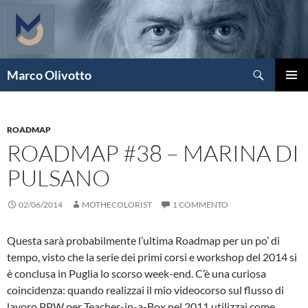
Vai
al
contenuto
Cerca
Marco Olivotto
MENU
PRINCI
ROADMAP
ROADMAP #38 – MARINA DI
PULSANO
02/06/2014
MOTHECOLORIST
1 COMMENTO
Questa sarà probabilmente l’ultima Roadmap per un po’ di
tempo, visto che la serie dei primi corsi e workshop del 2014 si
è conclusa in Puglia lo scorso week-end. C’è una curiosa
coincidenza: quando realizzai il mio videocorso sul flusso di
lavoro PPW per Teacher-in-a-Box nel 2011 utilizzai come