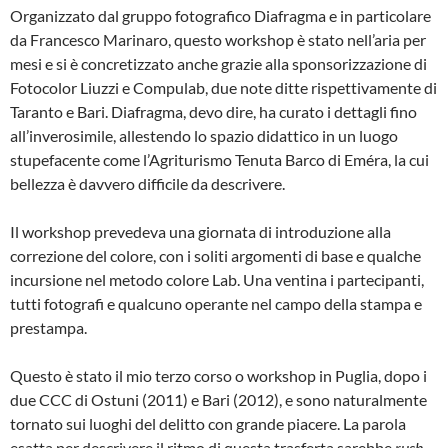
Organizzato dal gruppo fotografico Diafragma e in particolare
da Francesco Marinaro, questo workshop è stato nell’aria per
mesi e si è concretizzato anche grazie alla sponsorizzazione di
Fotocolor Liuzzi e Compulab, due note ditte rispettivamente di
Taranto e Bari. Diafragma, devo dire, ha curato i dettagli fino
all’inverosimile, allestendo lo spazio didattico in un luogo
stupefacente come l’Agriturismo Tenuta Barco di Eméra, la cui
bellezza è davvero difficile da descrivere.
Il workshop prevedeva una giornata di introduzione alla
correzione del colore, con i soliti argomenti di base e qualche
incursione nel metodo colore Lab. Una ventina i partecipanti,
tutti fotografi e qualcuno operante nel campo della stampa e
prestampa.
Questo è stato il mio terzo corso o workshop in Puglia, dopo i
due CCC di Ostuni (2011) e Bari (2012), e sono naturalmente
tornato sui luoghi del delitto con grande piacere. La parola
esatta per descrivere il ritmo di questa trasferta sarebbe
rush,