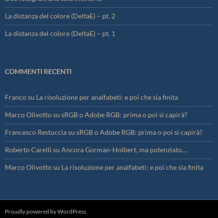
La distanza del colore (DeltaE) – pt. 2
La distanza del colore (DeltaE) – pt. 1
COMMENTI RECENTI
Franco
su
La risoluzione per analfabeti: e poi che sia finita
Marco Olivotto
su
sRGB o Adobe RGB: prima o poi si capirà?
Francesco Restuccia
su
sRGB o Adobe RGB: prima o poi si capirà?
Roberto Carelli
su
Ancora Gorman-Holbert, ma potenziato…
Marco Olivotto
su
La risoluzione per analfabeti: e poi che sia finita
Proudly powered by WordPress