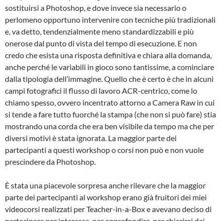
sostituirsi a Photoshop, e dove invece sia necessario o
perlomeno opportuno intervenire con tecniche più tradizionali
e, va detto, tendenzialmente meno standardizzabili e più
onerose dal punto di vista del tempo di esecuzione. E non
credo che esista una risposta definitiva e chiara alla domanda,
anche perché le variabili in gioco sono tantissime, a cominciare
dalla tipologia dell’immagine. Quello che è certo è che in alcuni
campi fotografici il flusso di lavoro ACR-centrico, come lo
chiamo spesso, ovvero incentrato attorno a Camera Raw in cui
si tende a fare tutto fuorché la stampa (che non si può fare) stia
mostrando una corda che era ben visibile da tempo ma che per
diversi motivi è stata ignorata. La maggior parte dei
partecipanti a questi workshop o corsi non può e non vuole
prescindere da Photoshop.
È stata una piacevole sorpresa anche rilevare che la maggior
parte dei partecipanti al workshop erano già fruitori dei miei
videocorsi realizzati per Teacher-in-a-Box e avevano deciso di
partecipare per interesse, per approfondire, per chiarirsi dei