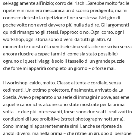
selvaggiamente all’inizio; corro dei rischi. Sarebbe molto facile
ripetere in maniera meccanica un discorso predigerito, ma mi
conosco: detesto la ripetizione fine a se stessa. Nel giro di
poche volte non avrei davvero più nulla da dire. Gli argomenti
quindi rimangono gli stessi, l’approccio no. Ogni corso, ogni
workshop, ogni storia sono diversi da tutti gli altri. Al
momento (e questa è la ventiseiesima volta che ne scrivo senza
ancora riuscire a capacitarmi di come sia stato possibile)
ognuno di questi viaggi è solo il tassello di un grande puzzle
che forse mi apparirà completo un giorno – o forse mai.
Il workshop: caldo, molto. Classe attenta e cordiale, senza
cedimenti. Un ottimo proiettore, finalmente, arrivato da La
Spezia. Avevo preparato una serie di immagini nuove, assieme
a quelle canoniche: alcune sono state mostrate per la prima
volta. Le due più interessanti, forse, sono due scatti realizzati in
condizioni di luce proibitive (street photography notturna).
Sono immagini apparentemente simili, anche se riprese da
angoli diversi, ma nella prima – che ritrae un gruppo di persone