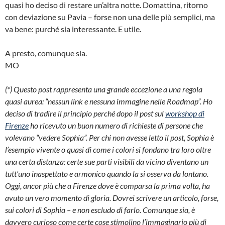
quasi ho deciso di restare un’altra notte. Domattina, ritorno
con deviazione su Pavia – forse non una delle più semplici, ma
va bene: purché sia interessante. E utile.
A presto, comunque sia.
MO
(*) Questo post rappresenta una grande eccezione a una regola
quasi aurea: “nessun link e nessuna immagine nelle Roadmap”. Ho
deciso di tradire il principio perché dopo il post sul
workshop di
Firenze
ho ricevuto un buon numero di richieste di persone che
volevano “vedere Sophia”. Per chi non avesse letto il post, Sophia è
l’esempio vivente o quasi di come i colori si fondano tra loro oltre
una certa distanza: certe sue parti visibili da vicino diventano un
tutt’uno inaspettato e armonico quando la si osserva da lontano.
Oggi, ancor più che a Firenze dove è comparsa la prima volta, ha
avuto un vero momento di gloria. Dovrei scrivere un articolo, forse,
sui colori di Sophia – e non escludo di farlo. Comunque sia, è
davvero curioso come certe cose stimolino l’immaginario più di