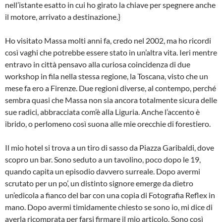
nell’istante esatto in cui ho girato la chiave per spegnere anche
il motore, arrivato a destinazione.}
Ho visitato Massa molti anni fa, credo nel 2002, ma ho ricordi
così vaghi che potrebbe essere stato in un’altra vita. Ieri mentre
entravo in città pensavo alla curiosa coincidenza di due
workshop in fila nella stessa regione, la Toscana, visto che un
mese fa ero a Firenze. Due regioni diverse, al contempo, perché
sembra quasi che Massa non sia ancora totalmente sicura delle
sue radici, abbracciata com’è alla Liguria. Anche l’accento è
ibrido, o perlomeno così suona alle mie orecchie di forestiero.
Il mio hotel si trova a un tiro di sasso da Piazza Garibaldi, dove
scopro un bar. Sono seduto a un tavolino, poco dopo le 19,
quando capita un episodio davvero surreale. Dopo avermi
scrutato per un po’, un distinto signore emerge da dietro
un’edicola a fianco del bar con una copia di Fotografia Reflex in
mano. Dopo avermi timidamente chiesto se sono io, mi dice di
averla ricomprata per farsi firmare il mio articolo. Sono così