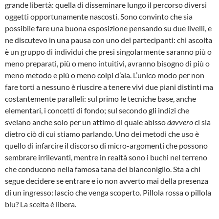
grande libertà: quella di disseminare lungo il percorso diversi
oggetti opportunamente nascosti. Sono convinto che sia
possibile fare una buona esposizione pensando su due livelli, e
ne discutevo in una pausa con uno dei partecipanti: chi ascolta
è un gruppo di individui che presi singolarmente saranno più o
meno preparati, più o meno intuitivi, avranno bisogno di più o
meno metodo e più o meno colpi d’ala. L’unico modo per non
fare torti a nessuno è riuscire a tenere vivi due piani distinti ma
costantemente paralleli: sul primo le tecniche base, anche
elementari, i concetti di fondo; sul secondo gli indizi che
svelano anche solo per un attimo di quale abisso
davvero
ci sia
dietro ciò di cui stiamo parlando. Uno dei metodi che uso è
quello di infarcire il discorso di micro-argomenti che possono
sembrare irrilevanti, mentre in realtà sono i buchi nel terreno
che conducono nella famosa tana del bianconiglio. Sta a chi
segue decidere se entrare e io non avverto mai della presenza
di un ingresso: lascio che venga scoperto. Pillola rossa o pillola
blu? La scelta è libera.