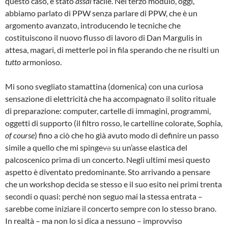
questo caso, è stato
assai
facile. Nel terzo modulo, oggi,
abbiamo parlato di PPW senza parlare di PPW, che è un
argomento avanzato, introducendo le tecniche che
costituiscono il nuovo flusso di lavoro di Dan Margulis in
attesa, magari, di metterle poi in fila sperando che ne risulti un
tutto
armonioso.
Mi sono svegliato stamattina (domenica) con una curiosa
sensazione di elettricità che ha accompagnato il solito rituale
di preparazione: computer, cartelle di immagini, programmi,
oggetti di supporto (il filtro rosso, le cartelline colorate, Sophia,
of course
) fino a ciò che ho già avuto modo di definire un passo
simile a quello che mi spinge
va
su un’asse elastica del
palcoscenico prima di un concerto. Negli ultimi mesi questo
aspetto è diventato predominante. Sto arrivando a pensare
che un workshop decida se stesso e il suo esito nei primi trenta
secondi o quasi: perché non seguo mai la stessa entrata –
sarebbe come iniziare il concerto sempre con lo stesso brano.
In realtà – ma non lo si dica a nessuno – improvviso