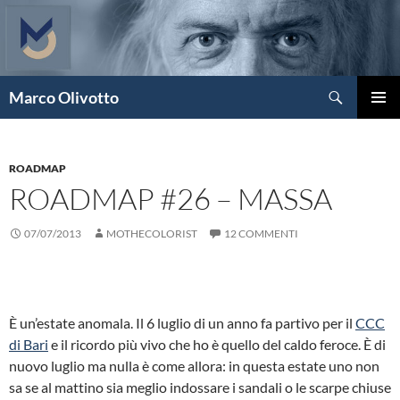
Vai
al
contenuto
Cerca
Marco Olivotto
MENU
PRINCI
ROADMAP
ROADMAP #26 – MASSA
07/07/2013
MOTHECOLORIST
12 COMMENTI
È un’estate anomala. Il 6 luglio di un anno fa partivo per il
CCC
di Bari
e il ricordo più vivo che ho è quello del caldo feroce. È di
nuovo luglio ma nulla è come allora: in questa estate uno non
sa se al mattino sia meglio indossare i sandali o le scarpe chiuse