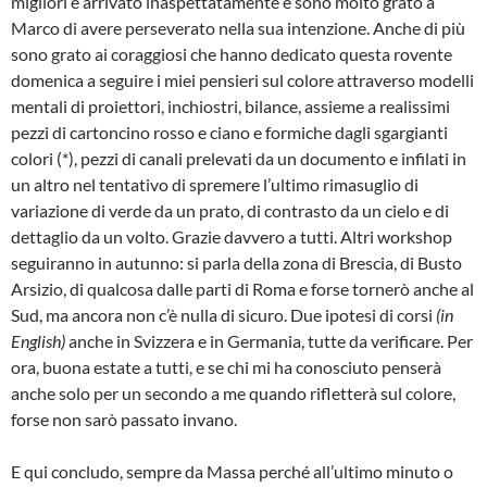
migliori è arrivato inaspettatamente e sono molto grato a
Marco di avere perseverato nella sua intenzione. Anche di più
sono grato ai coraggiosi che hanno dedicato questa rovente
domenica a seguire i miei pensieri sul colore attraverso modelli
mentali di proiettori, inchiostri, bilance, assieme a realissimi
pezzi di cartoncino rosso e ciano e formiche dagli sgargianti
colori (*), pezzi di canali prelevati da un documento e infilati in
un altro nel tentativo di spremere l’ultimo rimasuglio di
variazione di verde da un prato, di contrasto da un cielo e di
dettaglio da un volto. Grazie davvero a tutti. Altri workshop
seguiranno in autunno: si parla della zona di Brescia, di Busto
Arsizio, di qualcosa dalle parti di Roma e forse tornerò anche al
Sud, ma ancora non c’è nulla di sicuro. Due ipotesi di corsi
(in
English)
anche in Svizzera e in Germania, tutte da verificare. Per
ora, buona estate a tutti, e se chi mi ha conosciuto penserà
anche solo per un secondo a me quando rifletterà sul colore,
forse non sarò passato invano.
E qui concludo, sempre da Massa perché all’ultimo minuto o