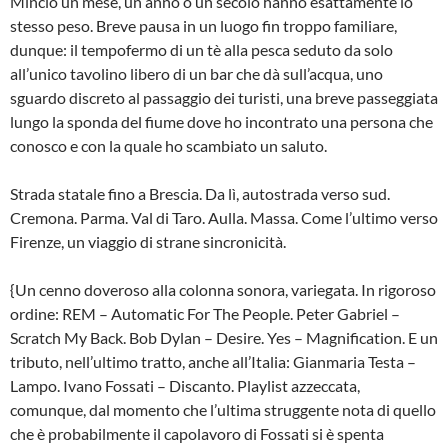
Mincio un mese, un anno o un secolo hanno esattamente lo
stesso peso. Breve pausa in un luogo fin troppo familiare,
dunque: il tempofermo di un tè alla pesca seduto da solo
all’unico tavolino libero di un bar che dà sull’acqua, uno
sguardo discreto al passaggio dei turisti, una breve passeggiata
lungo la sponda del fiume dove ho incontrato una persona che
conosco e con la quale ho scambiato un saluto.
Strada statale fino a Brescia. Da lì, autostrada verso sud.
Cremona. Parma. Val di Taro. Aulla. Massa. Come l’ultimo verso
Firenze, un viaggio di strane sincronicità.
{Un cenno doveroso alla colonna sonora, variegata. In rigoroso
ordine: REM – Automatic For The People. Peter Gabriel –
Scratch My Back. Bob Dylan – Desire. Yes – Magnification. E un
tributo, nell’ultimo tratto, anche all’Italia: Gianmaria Testa –
Lampo. Ivano Fossati – Discanto. Playlist azzeccata,
comunque, dal momento che l’ultima struggente nota di quello
che è probabilmente il capolavoro di Fossati si è spenta