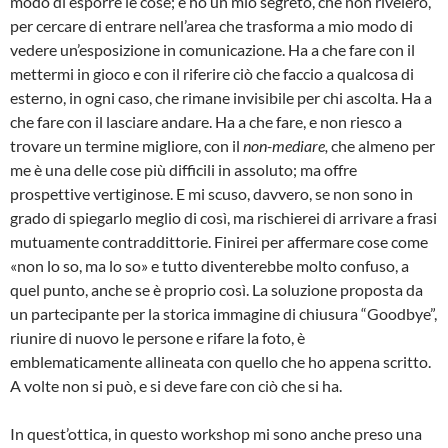
modo di esporre le cose; e ho un mio segreto, che non rivelerò,
per cercare di entrare nell’area che trasforma a mio modo di
vedere un’esposizione in comunicazione. Ha a che fare con il
mettermi in gioco e con il riferire ciò che faccio a qualcosa di
esterno, in ogni caso, che rimane invisibile per chi ascolta. Ha a
che fare con il lasciare andare. Ha a che fare, e non riesco a
trovare un termine migliore, con il
non-mediare,
che almeno per
me è una delle cose più difficili in assoluto; ma offre
prospettive vertiginose. E mi scuso, davvero, se non sono in
grado di spiegarlo meglio di così, ma rischierei di arrivare a frasi
mutuamente contraddittorie. Finirei per affermare cose come
«non lo so, ma lo so» e tutto diventerebbe molto confuso, a
quel punto, anche se è proprio così. La soluzione proposta da
un partecipante per la storica immagine di chiusura “Goodbye”,
riunire di nuovo le persone e rifare la foto, è
emblematicamente allineata con quello che ho appena scritto.
A volte non si può, e si deve fare con ciò che si ha.
In quest’ottica, in questo workshop mi sono anche preso una