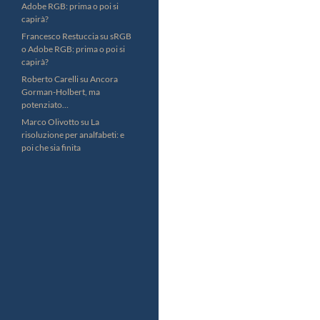
Adobe RGB: prima o poi si
capirà?
Francesco Restuccia
su
sRGB
o Adobe RGB: prima o poi si
capirà?
Roberto Carelli
su
Ancora
Gorman-Holbert, ma
potenziato…
Marco Olivotto
su
La
risoluzione per analfabeti: e
poi che sia finita