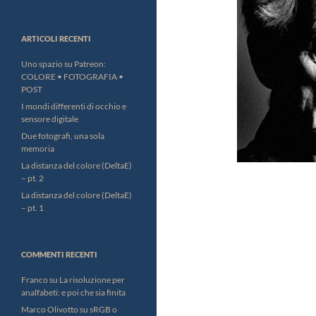
ARTICOLI RECENTI
Uno spazio su Patreon:
COLORE • FOTOGRAFIA •
POST
I mondi differenti di occhio e
sensore digitale
Due fotografi, una sola
memoria
La distanza del colore (DeltaE)
– pt. 2
La distanza del colore (DeltaE)
– pt. 1
COMMENTI RECENTI
Franco
su
La risoluzione per
analfabeti: e poi che sia finita
Marco Olivotto
su
sRGB o