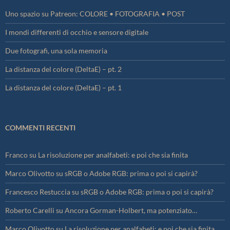
Uno spazio su Patreon: COLORE • FOTOGRAFIA • POST
I mondi differenti di occhio e sensore digitale
Due fotografi, una sola memoria
La distanza del colore (DeltaE) – pt. 2
La distanza del colore (DeltaE) – pt. 1
COMMENTI RECENTI
Franco
su
La risoluzione per analfabeti: e poi che sia finita
Marco Olivotto
su
sRGB o Adobe RGB: prima o poi si capirà?
Francesco Restuccia
su
sRGB o Adobe RGB: prima o poi si capirà?
Roberto Carelli
su
Ancora Gorman-Holbert, ma potenziato…
Marco Olivotto
su
La risoluzione per analfabeti: e poi che sia finita