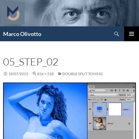
Vai
al
contenuto
Cerca
Marco Olivotto
MENU
PRINCI
05_STEP_02
18/07/2015
816 × 518
DOUBLE SPLIT TONING