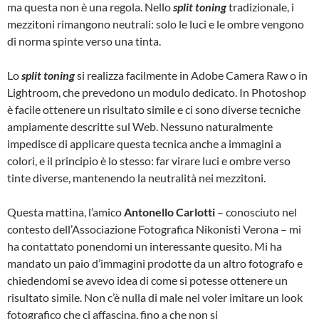
ma questa non è una regola. Nello
split toning
tradizionale, i
mezzitoni rimangono neutrali: solo le luci e le ombre vengono
di norma spinte verso una tinta.
Lo
split toning
si realizza facilmente in Adobe Camera Raw o in
Lightroom, che prevedono un modulo dedicato. In Photoshop
è facile ottenere un risultato simile e ci sono diverse tecniche
ampiamente descritte sul Web. Nessuno naturalmente
impedisce di applicare questa tecnica anche a immagini a
colori, e il principio è lo stesso: far virare luci e ombre verso
tinte diverse, mantenendo la neutralità nei mezzitoni.
Questa mattina, l’amico
Antonello Carlotti
– conosciuto nel
contesto dell’Associazione Fotografica Nikonisti Verona – mi
ha contattato ponendomi un interessante quesito. Mi ha
mandato un paio d’immagini prodotte da un altro fotografo e
chiedendomi se avevo idea di come si potesse ottenere un
risultato simile. Non c’è nulla di male nel voler imitare un look
fotografico che ci affascina, fino a che non si