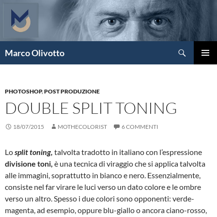
Vai
al
contenuto
Cerca
Marco Olivotto
MENU
PRINCI
PHOTOSHOP
,
POST PRODUZIONE
DOUBLE SPLIT TONING
18/07/2015
MOTHECOLORIST
6 COMMENTI
Lo
split toning,
talvolta tradotto in italiano con l’espressione
divisione toni,
è una tecnica di viraggio che si applica talvolta
alle immagini, soprattutto in bianco e nero. Essenzialmente,
consiste nel far virare le luci verso un dato colore e le ombre
verso un altro. Spesso i due colori sono opponenti: verde-
magenta, ad esempio, oppure blu-giallo o ancora ciano-rosso,