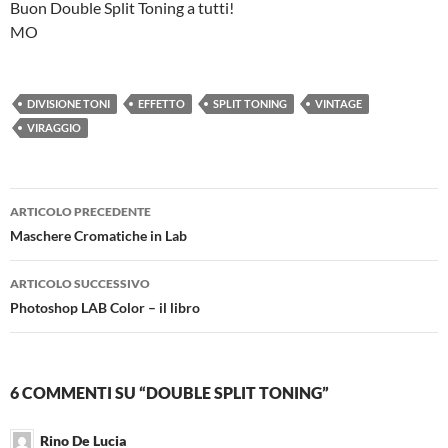
Buon Double Split Toning a tutti!
MO
DIVISIONE TONI
EFFETTO
SPLIT TONING
VINTAGE
VIRAGGIO
Navigazione
ARTICOLO PRECEDENTE
articolo
Maschere Cromatiche in Lab
ARTICOLO SUCCESSIVO
Photoshop LAB Color – il libro
6 COMMENTI SU “DOUBLE SPLIT TONING”
Rino De Lucia