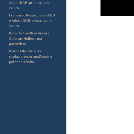
Adobe RGB: prima o poi si
capirà?
Francesco Restuccia
su
sRGB
o Adobe RGB: prima o poi si
capirà?
Roberto Carelli
su
Ancora
Gorman-Holbert, ma
potenziato…
Marco Olivotto
su
La
risoluzione per analfabeti: e
poi che sia finita