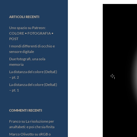
ARTICOLI RECENTI
Uno spazio su Patreon:
COLORE • FOTOGRAFIA •
POST
I mondi differenti di occhio e
sensore digitale
Due fotografi, una sola
memoria
La distanza del colore (DeltaE)
– pt. 2
La distanza del colore (DeltaE)
– pt. 1
COMMENTI RECENTI
Franco
su
La risoluzione per
analfabeti: e poi che sia finita
Marco Olivotto
su
sRGB o