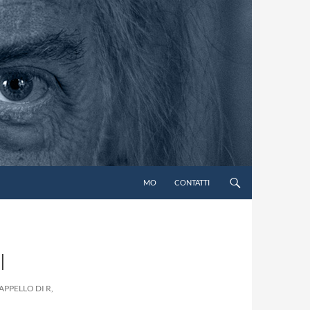
MO
CONTATTI
I
’APPELLO DI R,