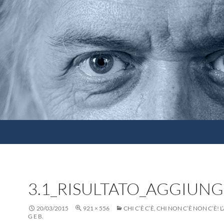
3.1_RISULTATO_AGGIUNG
20/03/2015
921 × 556
CHI C’È C’È, CHI NON C’È NON C’È! L
G E B.