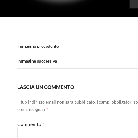
Immagine precedente
Immagine successiva
LASCIA UN COMMENTO
Il tuo indirizzo email non sarà pubblicato.
I campi obbligatori s
contrassegnati
*
Commento
*