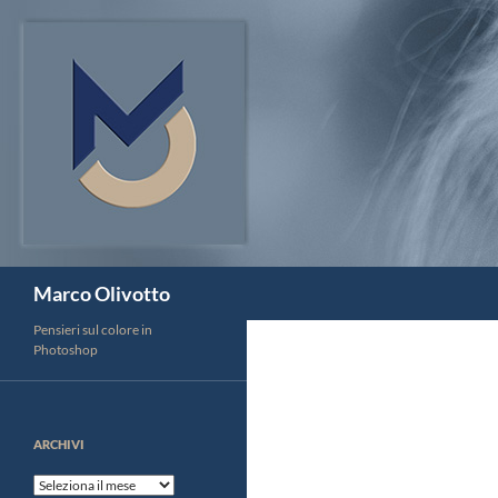
Vai
al
contenuto
Cerca
Marco Olivotto
Pensieri sul colore in
Photoshop
ARCHIVI
Archivi