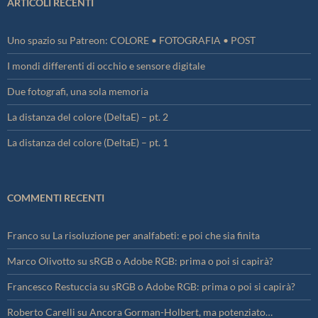
ARTICOLI RECENTI
Uno spazio su Patreon: COLORE • FOTOGRAFIA • POST
I mondi differenti di occhio e sensore digitale
Due fotografi, una sola memoria
La distanza del colore (DeltaE) – pt. 2
La distanza del colore (DeltaE) – pt. 1
COMMENTI RECENTI
Franco
su
La risoluzione per analfabeti: e poi che sia finita
Marco Olivotto
su
sRGB o Adobe RGB: prima o poi si capirà?
Francesco Restuccia
su
sRGB o Adobe RGB: prima o poi si capirà?
Roberto Carelli
su
Ancora Gorman-Holbert, ma potenziato…