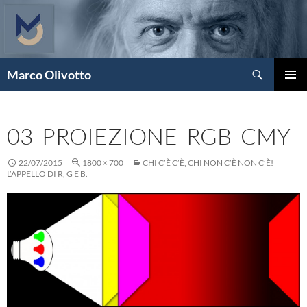
Vai
al
contenuto
Cerca
Marco Olivotto
MENU
PRINCI
03_PROIEZIONE_RGB_CMY
22/07/2015
1800 × 700
CHI C’È C’È, CHI NON C’È NON C’È!
L’APPELLO DI R, G E B.