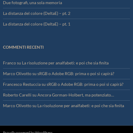
Due fotografi, una sola memoria
La distanza del colore (DeltaE) – pt. 2
La distanza del colore (DeltaE) – pt. 1
COMMENTI RECENTI
Franco
su
La risoluzione per analfabeti: e poi che sia finita
Marco Olivotto
su
sRGB o Adobe RGB: prima o poi si capirà?
Francesco Restuccia
su
sRGB o Adobe RGB: prima o poi si capirà?
Roberto Carelli
su
Ancora Gorman-Holbert, ma potenziato…
Marco Olivotto
su
La risoluzione per analfabeti: e poi che sia finita
Proudly powered by WordPress