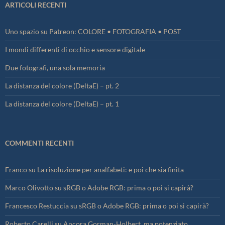
ARTICOLI RECENTI
Uno spazio su Patreon: COLORE • FOTOGRAFIA • POST
I mondi differenti di occhio e sensore digitale
Due fotografi, una sola memoria
La distanza del colore (DeltaE) – pt. 2
La distanza del colore (DeltaE) – pt. 1
COMMENTI RECENTI
Franco
su
La risoluzione per analfabeti: e poi che sia finita
Marco Olivotto
su
sRGB o Adobe RGB: prima o poi si capirà?
Francesco Restuccia
su
sRGB o Adobe RGB: prima o poi si capirà?
Roberto Carelli
su
Ancora Gorman-Holbert, ma potenziato…