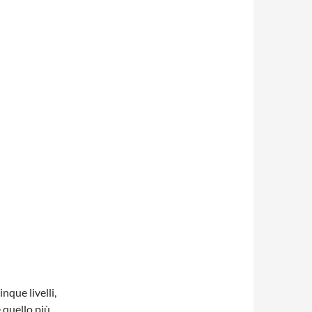
nque livelli,
e quello più