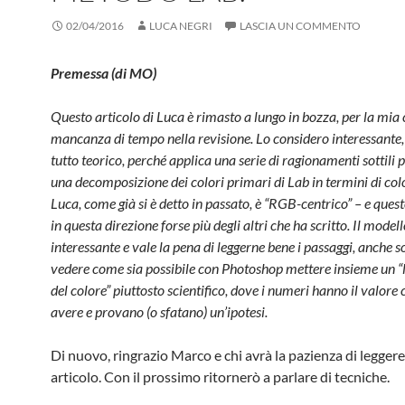
02/04/2016
LUCA NEGRI
LASCIA UN COMMENTO
Premessa (di MO)
Questo articolo di Luca è rimasto a lungo in bozza, per la mia
mancanza di tempo nella revisione. Lo considero interessante,
tutto teorico, perché applica una serie di ragionamenti sottili 
una decomposizione dei colori primari di Lab in termini di co
Luca, come già si è detto in passato, è “RGB-centrico” – e quest
in questa direzione forse più degli altri che ha scritto. Il modell
interessante e vale la pena di leggerne bene i passaggi, anche s
vedere come sia possibile con Photoshop mettere insieme un “
del colore” piuttosto scientifico, dove i numeri hanno il valore
avere e provano (o sfatano) un’ipotesi.
Di nuovo, ringrazio Marco e chi avrà la pazienza di legger
articolo. Con il prossimo ritornerò a parlare di tecniche.