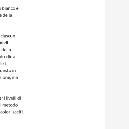
o bianco e
e della
n ciascun
ni di
o della
o clic a
le L
Questo in
usione, ma
i livelli di
 al metodo
colori scelti.