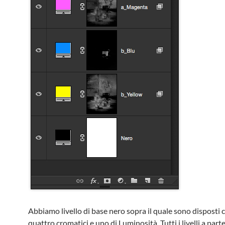
Abbiamo livello di base nero sopra il quale sono disposti ci
quattro cromatici e uno di Luminosità. Tutti i livelli a part