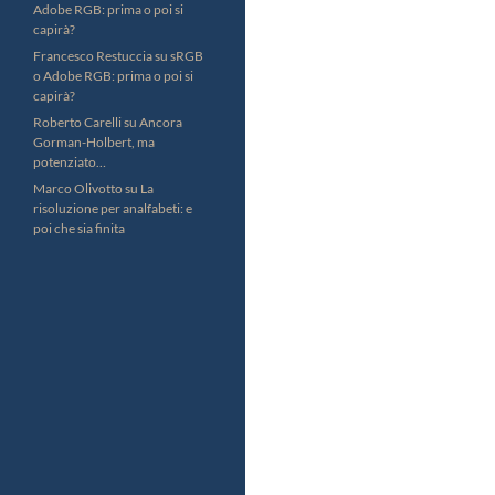
Adobe RGB: prima o poi si
capirà?
Francesco Restuccia
su
sRGB
o Adobe RGB: prima o poi si
capirà?
Roberto Carelli
su
Ancora
Gorman-Holbert, ma
potenziato…
Marco Olivotto
su
La
risoluzione per analfabeti: e
poi che sia finita