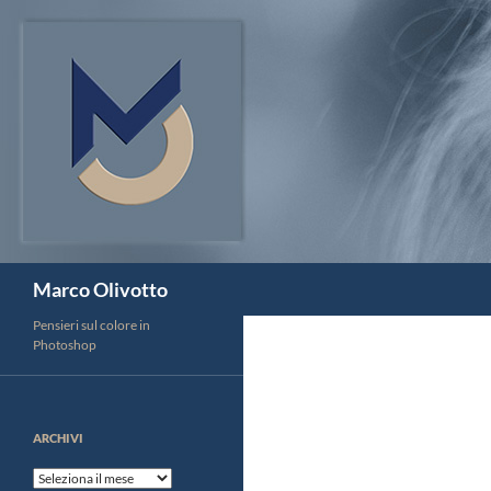
Vai
al
contenuto
Cerca
Marco Olivotto
Pensieri sul colore in
Photoshop
ARCHIVI
Archivi