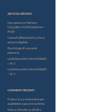
ARTICOLI RECENTI
Uno spazio su Patreon:
COLORE • FOTOGRAFIA •
POST
I mondi differenti di occhio e
sensore digitale
Due fotografi, una sola
memoria
La distanza del colore (DeltaE)
– pt. 2
La distanza del colore (DeltaE)
– pt. 1
COMMENTI RECENTI
Franco
su
La risoluzione per
analfabeti: e poi che sia finita
Marco Olivotto
su
sRGB o