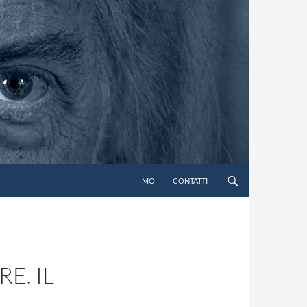
MO
CONTATTI
E. IL