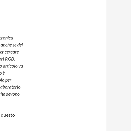
 cronica
 anche se del
per cercare
lori RGB.
o articolo va
o è
olo per
laboratorio
 che devono
e questo