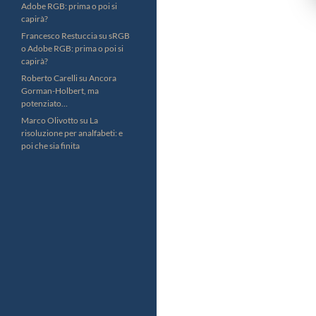
Adobe RGB: prima o poi si
capirà?
Francesco Restuccia
su
sRGB
o Adobe RGB: prima o poi si
capirà?
Roberto Carelli
su
Ancora
Gorman-Holbert, ma
potenziato…
Marco Olivotto
su
La
risoluzione per analfabeti: e
poi che sia finita