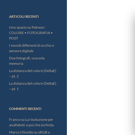
ARTICOLI RECENTI
Uno spazio su Patreon:
COLORE • FOTOGRAFIA •
POST
I mondi differenti di occhio e
sensore digitale
Due fotografi, una sola
memoria
La distanza del colore (DeltaE)
– pt. 2
La distanza del colore (DeltaE)
– pt. 1
COMMENTI RECENTI
Franco
su
La risoluzione per
analfabeti: e poi che sia finita
Marco Olivotto
su
sRGB o