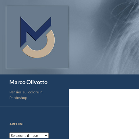
Vai
al
contenuto
Cerca
Marco Olivotto
Pensieri sul colore in
Photoshop
ARCHIVI
Archivi