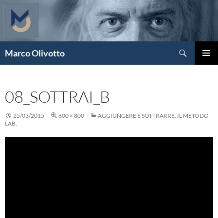
Vai
al
contenuto
Cerca
Marco Olivotto
MENU
PRINCI
08_SOTTRAI_B
25/03/2015
600 × 800
AGGIUNGERE E SOTTRARRE. IL METODO
LAB.