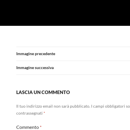
Immagine precedente
Immagine successiva
LASCIA UN COMMENTO
Il tuo indirizzo email non sarà pubblicato.
I campi obbligatori s
contrassegnati
*
Commento
*