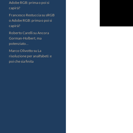
Adobe RGB: prima o poi si
capirà?
Francesco Restuccia
su
sRGB
o Adobe RGB: prima o poi si
capirà?
Roberto Carelli
su
Ancora
Gorman-Holbert, ma
potenziato…
Marco Olivotto
su
La
risoluzione per analfabeti: e
poi che sia finita