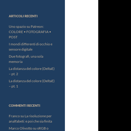
ARTICOLI RECENTI
Uno spazio su Patreon:
COLORE • FOTOGRAFIA •
POST
I mondi differenti di occhio e
sensore digitale
Due fotografi, una sola
memoria
La distanza del colore (DeltaE)
– pt. 2
La distanza del colore (DeltaE)
– pt. 1
COMMENTI RECENTI
Franco
su
La risoluzione per
analfabeti: e poi che sia finita
Marco Olivotto
su
sRGB o