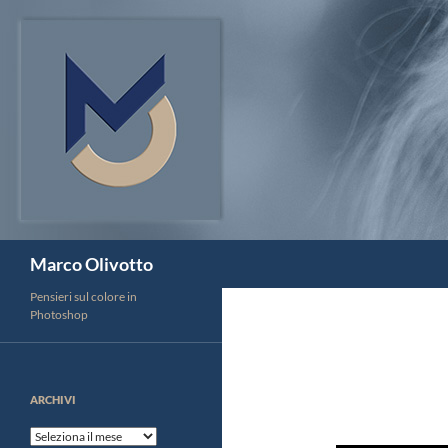
Vai
al
contenuto
Cerca
Marco Olivotto
Pensieri sul colore in
Photoshop
ARCHIVI
Archivi