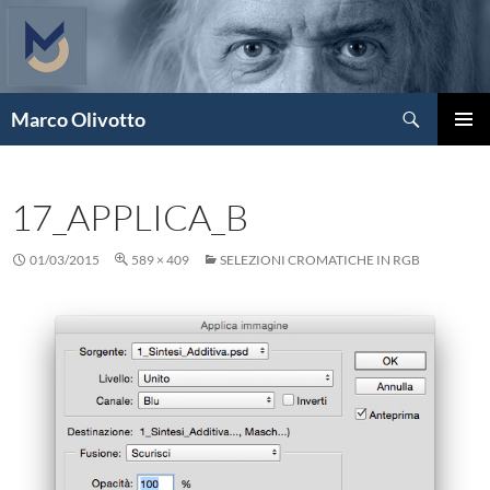
Vai
al
contenuto
Cerca
Marco Olivotto
MENU
PRINCI
17_APPLICA_B
01/03/2015
589 × 409
SELEZIONI CROMATICHE IN RGB