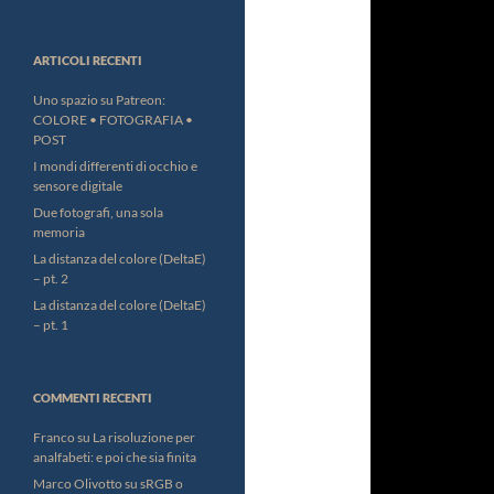
ARTICOLI RECENTI
Uno spazio su Patreon:
COLORE • FOTOGRAFIA •
POST
I mondi differenti di occhio e
sensore digitale
Due fotografi, una sola
memoria
La distanza del colore (DeltaE)
– pt. 2
La distanza del colore (DeltaE)
– pt. 1
COMMENTI RECENTI
Franco
su
La risoluzione per
analfabeti: e poi che sia finita
Marco Olivotto
su
sRGB o