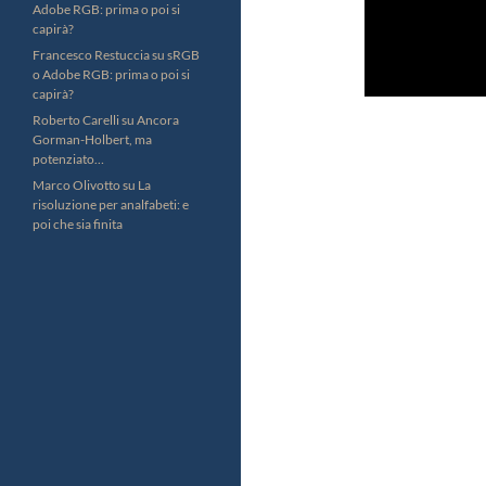
Adobe RGB: prima o poi si
capirà?
Francesco Restuccia
su
sRGB
o Adobe RGB: prima o poi si
capirà?
Roberto Carelli
su
Ancora
Gorman-Holbert, ma
potenziato…
Marco Olivotto
su
La
risoluzione per analfabeti: e
poi che sia finita