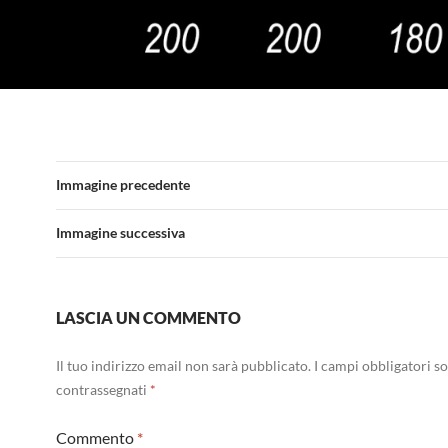
Immagine precedente
Immagine successiva
LASCIA UN COMMENTO
Il tuo indirizzo email non sarà pubblicato.
I campi obbligatori s
contrassegnati
*
Commento
*