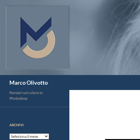
Vai
al
contenuto
Cerca
Marco Olivotto
Pensieri sul colore in
Photoshop
ARCHIVI
Archivi