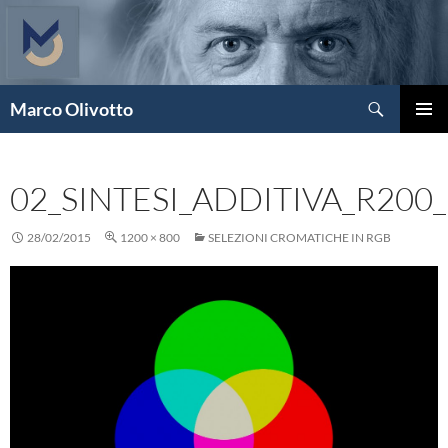
Vai
al
contenuto
Cerca
Marco Olivotto
MENU
PRINCI
02_SINTESI_ADDITIVA_R200
28/02/2015
1200 × 800
SELEZIONI CROMATICHE IN RGB