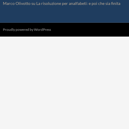
Marco Olivotto
su
La risoluzione per analfabeti: e poi che sia finita
Proudly powered by WordPress