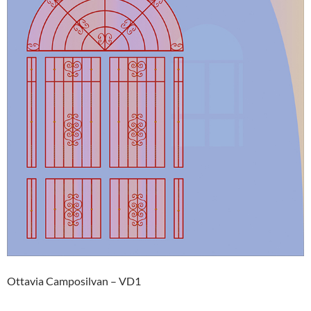
Ottavia Camposilvan – VD1