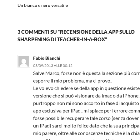
Un bianco e nero versatile
3 COMMENTI SU “RECENSIONE DELLA APP SULLO
SHARPENING DI TEACHER-IN-A-BOX”
Fabio Bianchi
03/09/2013 ALLE 00:12
Salve Marco, forse non è questa la sezione più cor
esporre il mio problema, ma ci provo..
Le volevo chiedere se della app in questione esist
versione che si può visionare da Imac o da IPhone
purtroppo non mi sono accorto in fase di acquisto
app esclusiva per IPad.. mi spiace per l’errore co
fosse possibile recuperare tale corso (senza dover
un IPad) sarei molto felice dato che la sua principa
mio parere, oltre alle conoscenze tecniche è la chi