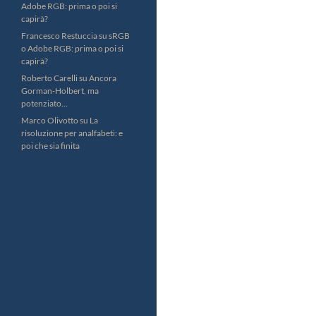
Adobe RGB: prima o poi si
capirà?
Francesco Restuccia
su
sRGB
o Adobe RGB: prima o poi si
capirà?
Roberto Carelli
su
Ancora
Gorman-Holbert, ma
potenziato…
Marco Olivotto
su
La
risoluzione per analfabeti: e
poi che sia finita