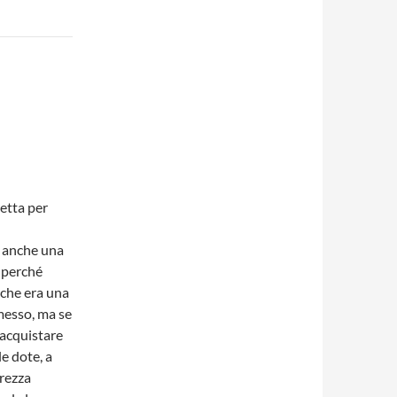
retta per
e anche una
, perché
 che era una
mmesso, ma se
 acquistare
le dote, a
arezza