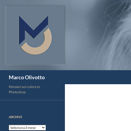
Vai
al
contenuto
Cerca
Marco Olivotto
Pensieri sul colore in
Photoshop
ARCHIVI
Archivi