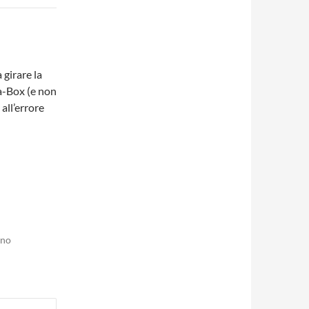
 girare la
a-Box (e non
all’errore
ono