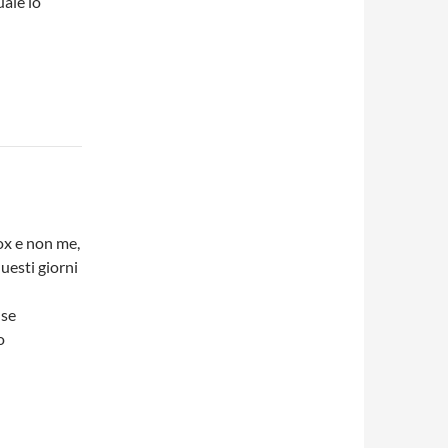
ale lo
ox e non me,
questi giorni
 se
o