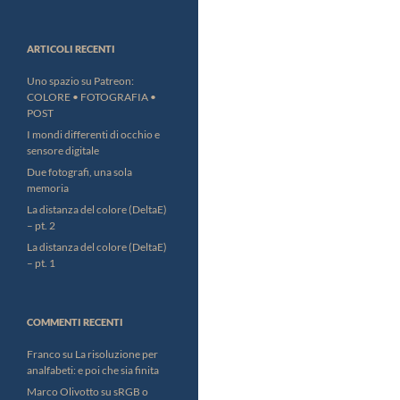
ARTICOLI RECENTI
Uno spazio su Patreon:
COLORE • FOTOGRAFIA •
POST
I mondi differenti di occhio e
sensore digitale
Due fotografi, una sola
memoria
La distanza del colore (DeltaE)
– pt. 2
La distanza del colore (DeltaE)
– pt. 1
COMMENTI RECENTI
Franco
su
La risoluzione per
analfabeti: e poi che sia finita
Marco Olivotto
su
sRGB o