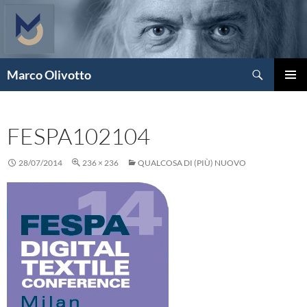
Vai
al
contenuto
Cerca
Marco Olivotto
MENU
PRINCI
FESPA102104
28/07/2014
236 × 236
QUALCOSA DI (PIÙ) NUOVO