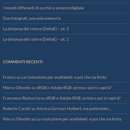
I mondi differenti di occhio e sensore digitale
Due fotografi, una sola memoria
La distanza del colore (DeltaE) – pt. 2
La distanza del colore (DeltaE) – pt. 1
COMMENTI RECENTI
Franco
su
La risoluzione per analfabeti: e poi che sia finita
Marco Olivotto
su
sRGB o Adobe RGB: prima o poi si capirà?
Francesco Restuccia
su
sRGB o Adobe RGB: prima o poi si capirà?
Roberto Carelli
su
Ancora Gorman-Holbert, ma potenziato…
Marco Olivotto
su
La risoluzione per analfabeti: e poi che sia finita