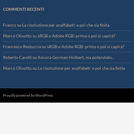
COMMENTI RECENTI
Franco
su
La risoluzione per analfabeti: e poi che sia finita
Marco Olivotto
su
sRGB o Adobe RGB: prima o poi si capirà?
Francesco Restuccia
su
sRGB o Adobe RGB: prima o poi si capirà?
Roberto Carelli
su
Ancora Gorman-Holbert, ma potenziato…
Marco Olivotto
su
La risoluzione per analfabeti: e poi che sia finita
Proudly powered by WordPress