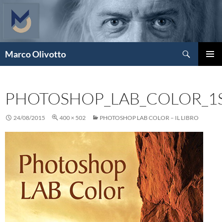
Vai
al
contenuto
Cerca
Marco Olivotto
MENU
PRINCI
PHOTOSHOP_LAB_COLOR_1S
24/08/2015
400 × 502
PHOTOSHOP LAB COLOR – IL LIBRO