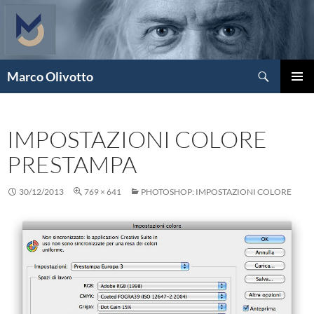
Vai
al
contenuto
Cerca
Marco Olivotto
MENU
PRINCI
IMPOSTAZIONI COLORE
PRESTAMPA
30/12/2013
769 × 641
PHOTOSHOP: IMPOSTAZIONI COLORE