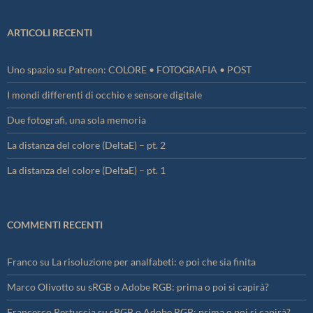
ARTICOLI RECENTI
Uno spazio su Patreon: COLORE • FOTOGRAFIA • POST
I mondi differenti di occhio e sensore digitale
Due fotografi, una sola memoria
La distanza del colore (DeltaE) – pt. 2
La distanza del colore (DeltaE) – pt. 1
COMMENTI RECENTI
Franco
su
La risoluzione per analfabeti: e poi che sia finita
Marco Olivotto
su
sRGB o Adobe RGB: prima o poi si capirà?
Francesco Restuccia
su
sRGB o Adobe RGB: prima o poi si capirà?