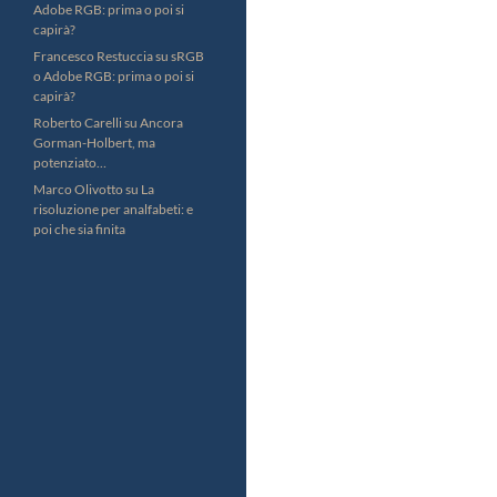
Adobe RGB: prima o poi si
capirà?
Francesco Restuccia
su
sRGB
o Adobe RGB: prima o poi si
capirà?
Roberto Carelli
su
Ancora
Gorman-Holbert, ma
potenziato…
Marco Olivotto
su
La
risoluzione per analfabeti: e
poi che sia finita