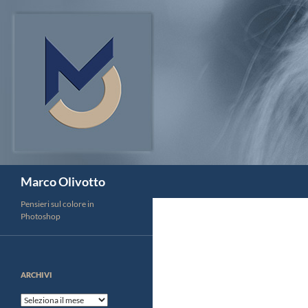
Vai
al
contenuto
Cerca
Marco Olivotto
Pensieri sul colore in
Photoshop
ARCHIVI
Archivi