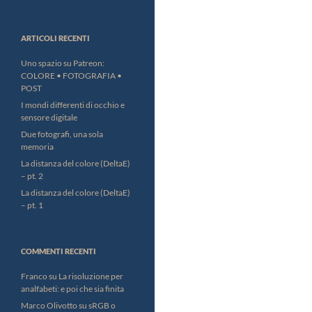
ARTICOLI RECENTI
Uno spazio su Patreon:
COLORE • FOTOGRAFIA •
POST
I mondi differenti di occhio e
sensore digitale
Due fotografi, una sola
memoria
La distanza del colore (DeltaE)
– pt. 2
La distanza del colore (DeltaE)
– pt. 1
COMMENTI RECENTI
Franco
su
La risoluzione per
analfabeti: e poi che sia finita
Marco Olivotto
su
sRGB o