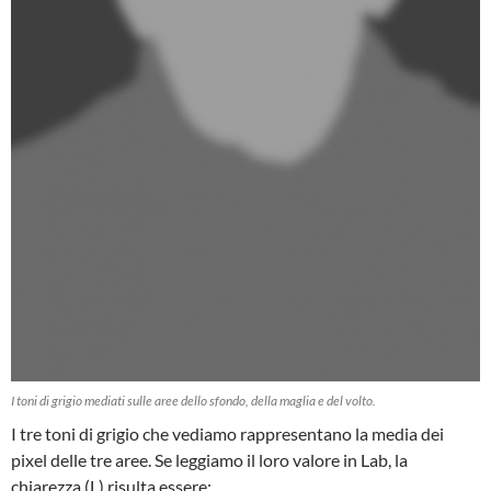
I toni di grigio mediati sulle aree dello sfondo, della maglia e del volto.
I tre toni di grigio che vediamo rappresentano la media dei
pixel delle tre aree. Se leggiamo il loro valore in Lab, la
chiarezza (L) risulta essere: