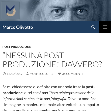
Vai
al
contenuto
Cerca
Marco Olivotto
MENU
PRINCI
POST PRODUZIONE
“NESSUNA POST-
PRODUZIONE.” DAVVERO?
13/10/2017
MOTHECOLORIST
35 COMMENTI
Se mi chiedessero di definire con una sola frase la
post-
produzione
, direi che
è una libera reinterpretazione delle
informazioni contenute in una fotografia
. Talvolta modifica
l’immagine in maniera minimale, altre volte ha un impatto
simile a quello di una bomba, ma è comunque una