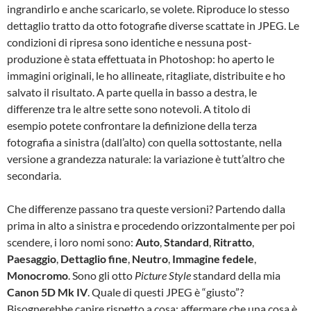
ingrandirlo e anche scaricarlo, se volete. Riproduce lo stesso
dettaglio tratto da otto fotografie diverse scattate in JPEG. Le
condizioni di ripresa sono identiche e nessuna post-
produzione è stata effettuata in Photoshop: ho aperto le
immagini originali, le ho allineate, ritagliate, distribuite e ho
salvato il risultato. A parte quella in basso a destra, le
differenze tra le altre sette sono notevoli. A titolo di
esempio potete confrontare la definizione della terza
fotografia a sinistra (dall’alto) con quella sottostante, nella
versione a grandezza naturale: la variazione è tutt’altro che
secondaria.
Che differenze passano tra queste versioni? Partendo dalla
prima in alto a sinistra e procedendo orizzontalmente per poi
scendere, i loro nomi sono:
Auto
,
Standard
,
Ritratto
,
Paesaggio
,
Dettaglio fine
,
Neutro
,
Immagine fedele
,
Monocromo
. Sono gli otto
Picture Style
standard della mia
Canon 5D Mk IV
. Quale di questi JPEG è “giusto”?
Bisognerebbe capire rispetto a cosa: affermare che una cosa è