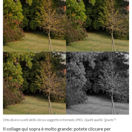
Otto diversi scatti dello stesso soggetto in formato JPEG. Qual’è quello “giusto”?
Il collage qui sopra è molto grande: potete cliccare per