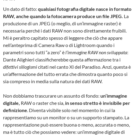
Un dato di fatto:
qualsiasi fotografia digitale nasce in formato
RAW, anche quando la fotocamera produce un file JPEG.
La
produzione di un JPEG (o meglio, di un’immagine raster) è
necessaria perché i dati RAW non sono direttamente fruibili.
Mi è peraltro capitato spesso di leggere che ciò che appare
nell’anteprima di Camera Raw o di Lightroom quando i
parametri sono tutti “a zero” è
l’immagine RAW non sviluppata
:
Dante Alighieri classificherebbe questa affermazione tra i
difettivi sillogismi
citati nel canto XI del Paradiso. Anzi, questa è
un’affermazione del tutto errata che dimostra quanto poco si
sia compreso in media sulla natura dei dati RAW.
Non dobbiamo trascurare un assunto di fondo:
un’immagine
digitale,
RAW o raster che sia,
in senso stretto è invisibile per
definizione
. Diventa visibile solo nel momento in cui la
rappresentiamo su un monitor o su un supporto stampato. La
rappresentazione può essere buona o meno, accurata o meno,
ma è tutto ciò che possiamo vedere: un’immagine digitale di