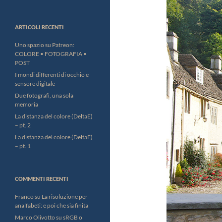
ARTICOLI RECENTI
Uno spazio su Patreon:
COLORE • FOTOGRAFIA •
POST
I mondi differenti di occhio e
sensore digitale
Due fotografi, una sola
memoria
La distanza del colore (DeltaE)
– pt. 2
La distanza del colore (DeltaE)
– pt. 1
COMMENTI RECENTI
Franco
su
La risoluzione per
analfabeti: e poi che sia finita
Marco Olivotto
su
sRGB o