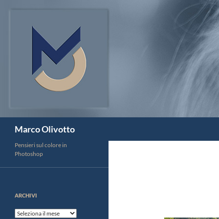
Vai
al
contenuto
Cerca
Marco Olivotto
Pensieri sul colore in
Photoshop
ARCHIVI
Archivi