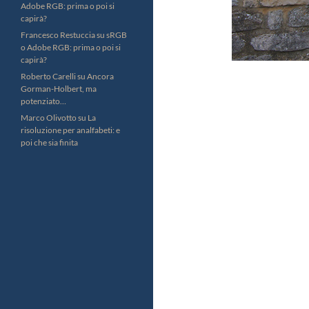
Adobe RGB: prima o poi si
capirà?
Francesco Restuccia
su
sRGB
o Adobe RGB: prima o poi si
capirà?
Roberto Carelli
su
Ancora
Gorman-Holbert, ma
potenziato…
Marco Olivotto
su
La
risoluzione per analfabeti: e
poi che sia finita