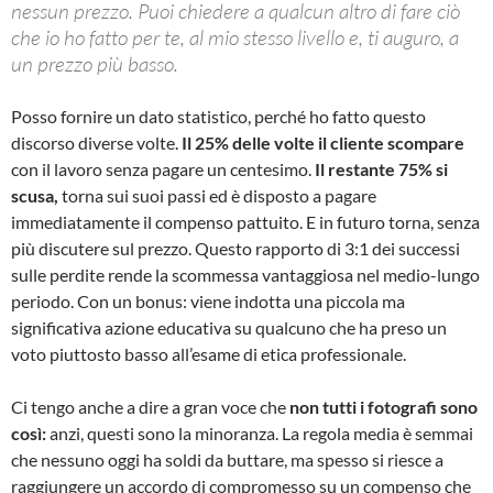
nessun prezzo. Puoi chiedere a qualcun altro di fare ciò
che io ho fatto per te, al mio stesso livello e, ti auguro, a
un prezzo più basso.
Posso fornire un dato statistico, perché ho fatto questo
discorso diverse volte.
Il 25% delle volte il cliente scompare
con il lavoro senza pagare un centesimo.
Il restante 75% si
scusa,
torna sui suoi passi ed è disposto a pagare
immediatamente il compenso pattuito. E in futuro torna, senza
più discutere sul prezzo. Questo rapporto di 3:1 dei successi
sulle perdite rende la scommessa vantaggiosa nel medio-lungo
periodo. Con un bonus: viene indotta una piccola ma
significativa azione educativa su qualcuno che ha preso un
voto piuttosto basso all’esame di etica professionale.
Ci tengo anche a dire a gran voce che
non tutti i fotografi sono
così:
anzi, questi sono la minoranza. La regola media è semmai
che nessuno oggi ha soldi da buttare, ma spesso si riesce a
raggiungere un accordo di compromesso su un compenso che