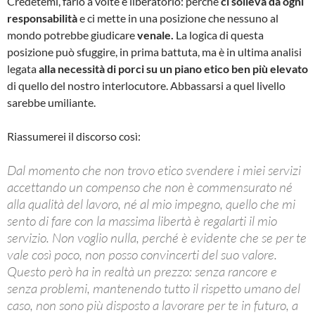
Credetemi, farlo a volte è liberatorio: perché
ci solleva da ogni
responsabilità
e ci mette in una posizione che nessuno al
mondo potrebbe giudicare
venale.
La logica di questa
posizione può sfuggire, in prima battuta, ma è in ultima analisi
legata
alla necessità di porci su un piano etico ben più elevato
di quello del nostro interlocutore. Abbassarsi a quel livello
sarebbe umiliante.
Riassumerei il discorso così:
Dal momento che non trovo etico svendere i miei servizi
accettando un compenso che non è commensurato né
alla qualità del lavoro, né al mio impegno, quello che mi
sento di fare con la massima libertà è regalarti il mio
servizio. Non voglio nulla, perché è evidente che se per te
vale così poco, non posso convincerti del suo valore.
Questo però ha in realtà un prezzo: senza rancore e
senza problemi, mantenendo tutto il rispetto umano del
caso, non sono più disposto a lavorare per te in futuro, a