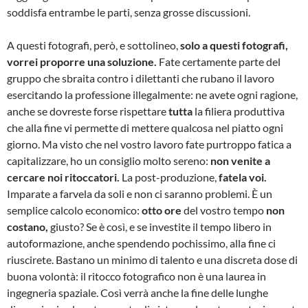
soddisfa entrambe le parti, senza grosse discussioni.
A questi fotografi, però, e sottolineo,
solo a questi fotografi,
vorrei proporre una soluzione.
Fate certamente parte del
gruppo che sbraita contro i dilettanti che rubano il lavoro
esercitando la professione illegalmente: ne avete ogni ragione,
anche se dovreste forse rispettare
tutta
la filiera produttiva
che alla fine vi permette di mettere qualcosa nel piatto ogni
giorno. Ma visto che nel vostro lavoro fate purtroppo fatica a
capitalizzare, ho un consiglio molto sereno:
non venite a
cercare noi ritoccatori.
La post-produzione,
fatela voi.
Imparate a farvela da soli e non ci saranno problemi. È un
semplice calcolo economico:
otto ore
del vostro tempo
non
costano,
giusto? Se è così, e se investite il tempo libero in
autoformazione, anche spendendo pochissimo, alla fine ci
riuscirete. Bastano un minimo di talento e una discreta dose di
buona volontà: il ritocco fotografico non è una laurea in
ingegneria spaziale. Così verrà anche la fine delle lunghe