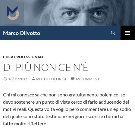
Vai
al
contenuto
Cerca
Marco Olivotto
MENU
PRINCI
ETICA PROFESSIONALE
DI PIÙ NON CE N’È
16/01/2015
MOTHECOLORIST
45 COMMENTI
Chi mi conosce sa che non sono gratuitamente polemico: se
devo sostenere un punto di vista cerco di farlo adducendo dei
motivi reali. Questa volta voglio però commentare un episodio
del quale sono stato testimone nei giorni scorsi e che mi ha
fatto molto riflettere.