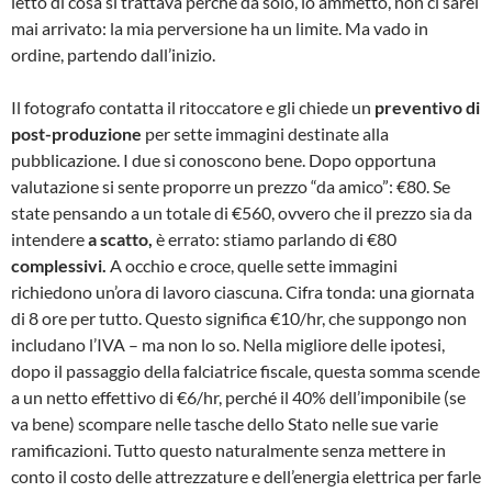
letto di cosa si trattava perché da solo, lo ammetto, non ci sarei
mai arrivato: la mia perversione ha un limite. Ma vado in
ordine, partendo dall’inizio.
Il fotografo contatta il ritoccatore e gli chiede un
preventivo di
post-produzione
per sette immagini destinate alla
pubblicazione. I due si conoscono bene. Dopo opportuna
valutazione si sente proporre un prezzo “da amico”: €80. Se
state pensando a un totale di €560, ovvero che il prezzo sia da
intendere
a scatto,
è errato: stiamo parlando di €80
complessivi.
A occhio e croce, quelle sette immagini
richiedono un’ora di lavoro ciascuna. Cifra tonda: una giornata
di 8 ore per tutto. Questo significa €10/hr, che suppongo non
includano l’IVA – ma non lo so. Nella migliore delle ipotesi,
dopo il passaggio della falciatrice fiscale, questa somma scende
a un netto effettivo di €6/hr, perché il 40% dell’imponibile (se
va bene) scompare nelle tasche dello Stato nelle sue varie
ramificazioni. Tutto questo naturalmente senza mettere in
conto il costo delle attrezzature e dell’energia elettrica per farle