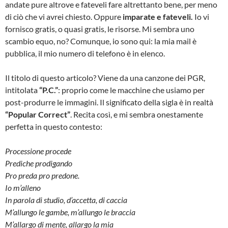
andate pure altrove e fateveli fare altrettanto bene, per meno
di ciò che vi avrei chiesto. Oppure
imparate e fateveli.
Io vi
fornisco gratis, o quasi gratis, le risorse. Mi sembra uno
scambio equo, no? Comunque, io sono qui: la mia mail è
pubblica, il mio numero di telefono è in elenco.
Il titolo di questo articolo? Viene da una canzone dei PGR,
intitolata
“P.C.”
: proprio come le macchine che usiamo per
post-produrre le immagini. Il significato della sigla è in realtà
“Popular Correct”
. Recita così, e mi sembra onestamente
perfetta in questo contesto:
Processione procede
Prediche prodigando
Pro preda pro predone.
Io m’alleno
In parola di studio, d’accetta, di caccia
M’allungo le gambe, m’allungo le braccia
M’allargo di mente, allargo la mia