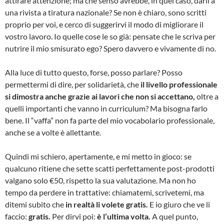
attirare attenzione; ma che senso avrebbe, in quel caso, darli a
una rivista a tiratura nazionale? Se non è chiaro, sono scritti
proprio per voi, e cerco di suggerirvi il modo di migliorare il
vostro lavoro. Io quelle cose le so già: pensate che le scriva per
nutrire il mio smisurato ego? Spero davvero e vivamente di no.
Alla luce di tutto questo, forse, posso parlare? Posso
permettermi di dire, per solidarietà, che
il livello professionale
si dimostra anche grazie ai lavori che non si accettano,
oltre a
quelli importanti che vanno in curriculum? Ma bisogna farlo
bene. Il “vaffa” non fa parte del mio vocabolario professionale,
anche se a volte è allettante.
Quindi mi schiero, apertamente, e mi metto in gioco: se
qualcuno ritiene che sette scatti perfettamente post-prodotti
valgano solo €50, rispetto la sua valutazione. Ma non ho
tempo da perdere in trattative: chiamatemi, scrivetemi, ma
ditemi subito che
in realtà li volete gratis.
E io giuro che ve li
faccio:
gratis.
Per dirvi poi:
è l’ultima volta.
A quel punto,