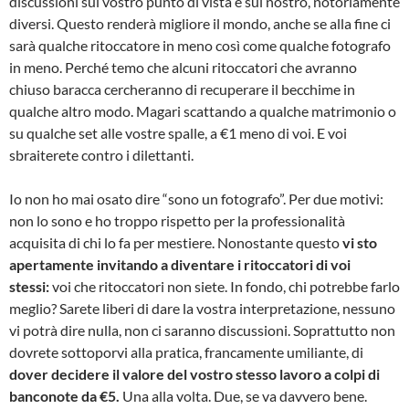
discussioni sul vostro punto di vista e sul nostro, notoriamente
diversi. Questo renderà migliore il mondo, anche se alla fine ci
sarà qualche ritoccatore in meno così come qualche fotografo
in meno. Perché temo che alcuni ritoccatori che avranno
chiuso baracca cercheranno di recuperare il becchime in
qualche altro modo. Magari scattando a qualche matrimonio o
su qualche set alle vostre spalle, a €1 meno di voi. E voi
sbraiterete contro i dilettanti.
Io non ho mai osato dire “sono un fotografo”. Per due motivi:
non lo sono e ho troppo rispetto per la professionalità
acquisita di chi lo fa per mestiere. Nonostante questo
vi sto
apertamente invitando a diventare i ritoccatori di voi
stessi:
voi che ritoccatori non siete. In fondo, chi potrebbe farlo
meglio? Sarete liberi di dare la vostra interpretazione, nessuno
vi potrà dire nulla, non ci saranno discussioni. Soprattutto non
dovrete sottoporvi alla pratica, francamente umiliante, di
dover decidere il valore del vostro stesso lavoro a colpi di
banconote da €5.
Una alla volta. Due, se va davvero bene.