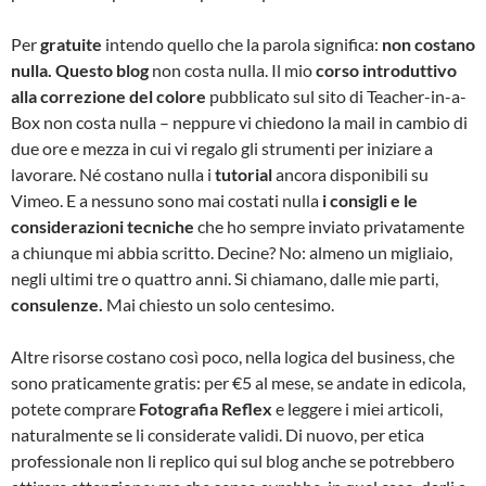
Per
gratuite
intendo quello che la parola significa:
non costano
nulla.
Questo blog
non costa nulla. Il mio
corso introduttivo
alla correzione del colore
pubblicato sul sito di Teacher-in-a-
Box non costa nulla – neppure vi chiedono la mail in cambio di
due ore e mezza in cui vi regalo gli strumenti per iniziare a
lavorare. Né costano nulla i
tutorial
ancora disponibili su
Vimeo. E a nessuno sono mai costati nulla
i consigli e le
considerazioni tecniche
che ho sempre inviato privatamente
a chiunque mi abbia scritto. Decine? No: almeno un migliaio,
negli ultimi tre o quattro anni. Si chiamano, dalle mie parti,
consulenze.
Mai chiesto un solo centesimo.
Altre risorse costano così poco, nella logica del business, che
sono praticamente gratis: per €5 al mese, se andate in edicola,
potete comprare
Fotografia Reflex
e leggere i miei articoli,
naturalmente se li considerate validi. Di nuovo, per etica
professionale non li replico qui sul blog anche se potrebbero