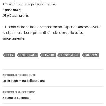
Allevo il mio cuore per poco che sia.
È poco ma è,
Di più non ce n’è.
Il rischio è che ce ne sia sempre meno. Dipende anche da voi. E
io ci penserei bene prima di sfasciare proprio tutto,
sinceramente.
ETICA
FOTOGRAFO
LAVORO
RITOCCATORE
RITOCCO
Navigazione
ARTICOLO PRECEDENTE
articolo
Lo stratagemma della spugna
ARTICOLO SUCCESSIVO
E siamo a duemila…