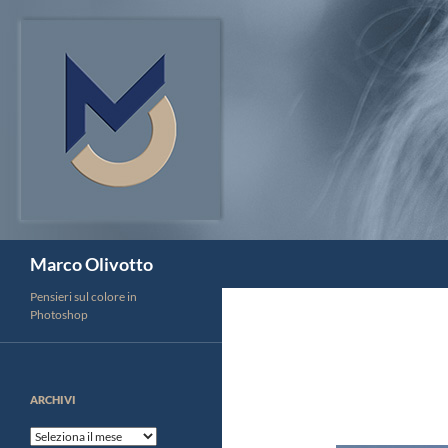
Vai
al
contenuto
Cerca
Marco Olivotto
Pensieri sul colore in
Photoshop
ARCHIVI
Archivi