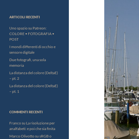
ARTICOLI RECENTI
Uno spazio su Patreon:
COLORE • FOTOGRAFIA •
POST
I mondi differenti di occhio e
sensore digitale
Due fotografi, una sola
memoria
La distanza del colore (DeltaE)
– pt. 2
La distanza del colore (DeltaE)
– pt. 1
COMMENTI RECENTI
Franco
su
La risoluzione per
analfabeti: e poi che sia finita
Marco Olivotto
su
sRGB o