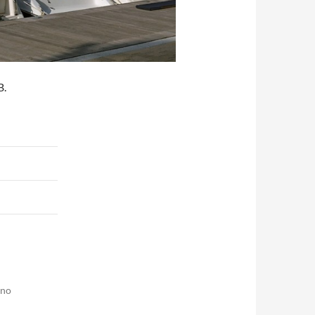
B.
ono