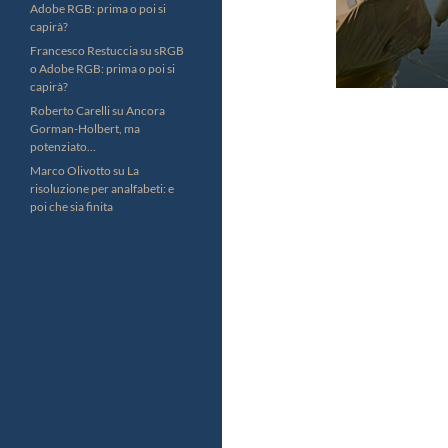
Adobe RGB: prima o poi si
capirà?
Francesco Restuccia
su
sRGB
o Adobe RGB: prima o poi si
capirà?
Roberto Carelli
su
Ancora
Gorman-Holbert, ma
potenziato…
Marco Olivotto
su
La
risoluzione per analfabeti: e
poi che sia finita