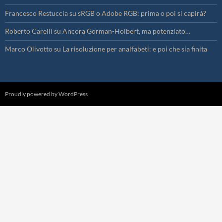
Francesco Restuccia
su
sRGB o Adobe RGB: prima o poi si capirà?
Roberto Carelli
su
Ancora Gorman-Holbert, ma potenziato…
Marco Olivotto
su
La risoluzione per analfabeti: e poi che sia finita
Proudly powered by WordPress