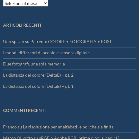
Archivi
ARTICOLI RECENTI
Uno spazio su Patreon: COLORE • FOTOGRAFIA • POST
I mondi differenti di occhio e sensore digitale
Due fotografi, una sola memoria
La distanza del colore (DeltaE) – pt. 2
La distanza del colore (DeltaE) – pt. 1
COMMENTI RECENTI
Franco
su
La risoluzione per analfabeti: e poi che sia finita
Marco Olivotto
su
sRGB o Adobe RGB: prima o poi si capirà?