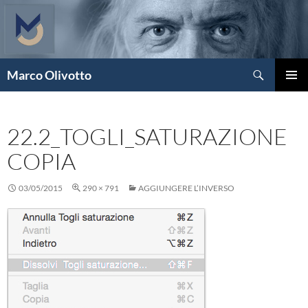
Vai
al
contenuto
Cerca
Marco Olivotto
MENU
PRINCI
22.2_TOGLI_SATURAZIONE
COPIA
03/05/2015
290 × 791
AGGIUNGERE L’INVERSO