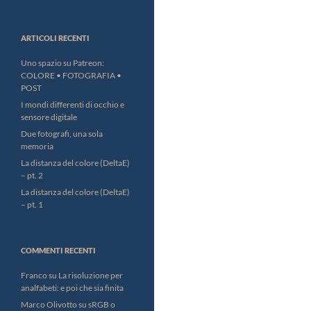
ARTICOLI RECENTI
Uno spazio su Patreon:
COLORE • FOTOGRAFIA •
POST
I mondi differenti di occhio e
sensore digitale
Due fotografi, una sola
memoria
La distanza del colore (DeltaE)
– pt. 2
La distanza del colore (DeltaE)
– pt. 1
COMMENTI RECENTI
Franco
su
La risoluzione per
analfabeti: e poi che sia finita
Marco Olivotto
su
sRGB o