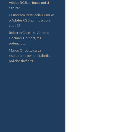
Adobe RGB: prima o poi si
capirà?
Francesco Restuccia
su
sRGB
o Adobe RGB: prima o poi si
capirà?
Roberto Carelli
su
Ancora
Gorman-Holbert, ma
potenziato…
Marco Olivotto
su
La
risoluzione per analfabeti: e
poi che sia finita