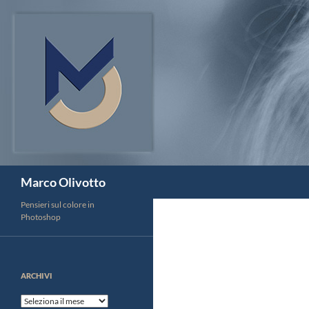
Vai
al
contenuto
Cerca
Marco Olivotto
Pensieri sul colore in
Photoshop
ARCHIVI
Archivi